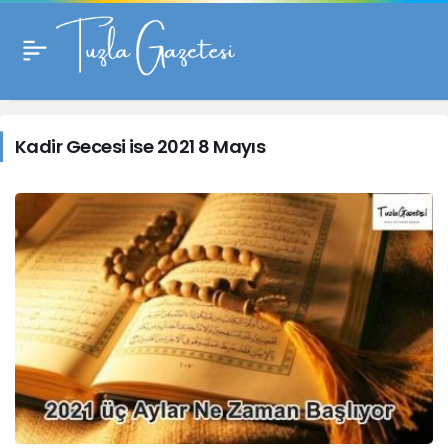
Kadir
Gecesi
Kadir Gecesi ise 2021 8 Mayıs
ise
2021
8
Mayıs
Haberleri