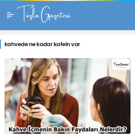
kahvede
ne
kahvede ne kadar kafein var
kadar
kafein
var
Haberleri