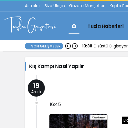
Astroloji
Bize Ulaşın
Gazete Manşetleri
Kripto Pa
Tuzla Haberleri
Kış
13:38
Dizüstü Bilgisay
SON GELIŞMELER
Kampı
Kış Kampı Nasıl Yapılır
Nasıl
Yapılır
19
Aralık
Haberleri
16:45
Bl