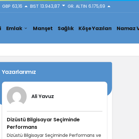
GBP
63,16
BIST
13.943,87
GR. ALTIN
6.175,69
i
Emlak
Manşet
Sağlık
Köşe Yazıları
Namaz V
Yazarlarımız
Ali Yavuz
Dizüstü Bilgisayar Seçiminde
Performans
Dizüstü Bilgisayar Seçiminde Performans ve