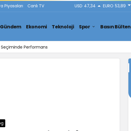
ra Piyasaları
Canlı TV
USD
47,34
EURO
53,89
Gündem
Ekonomi
Teknoloji
Spor
Basın Bülten
ar Seçiminde Performans
og