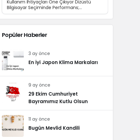
Kullanım İhtiyaçları Öne Çıkıyor Dizüstü
Bilgisayar Seçiminde Performans;
Teknolojinin günlük yaşamın...
Popüler Haberler
3 ay önce
En İyi Japon Klima Markaları
9 ay önce
29 Ekim Cumhuriyet
Bayramımız Kutlu Olsun
11 ay önce
Bugün Mevlid Kandili