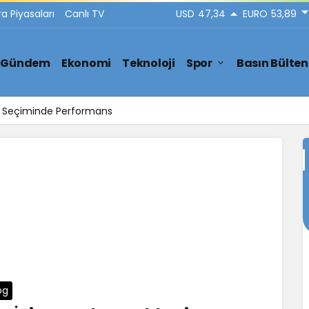
ra Piyasaları
Canlı TV
USD
47,34
EURO
53,89
Gündem
Ekonomi
Teknoloji
Spor
Basın Bülten
ar Seçiminde Performans
og