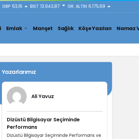
GBP
63,16
BIST
13.943,87
GR. ALTIN
6.175,69
i
Emlak
Manşet
Sağlık
Köşe Yazıları
Namaz V
Yazarlarımız
Ali Yavuz
Dizüstü Bilgisayar Seçiminde
Performans
Dizüstü Bilgisayar Seçiminde Performans ve