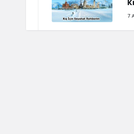
K
7 A