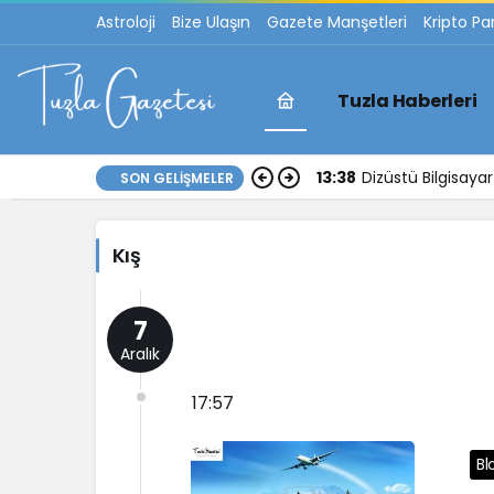
Astroloji
Bize Ulaşın
Gazete Manşetleri
Kripto Pa
Tuzla Haberleri
Kış
13:38
Dizüstü Bilgisay
SON GELIŞMELER
Haberleri
Kış
7
Aralık
17:57
Bl