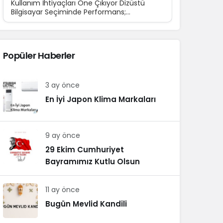
Kullanım İhtiyaçları Öne Çıkıyor Dizüstü
Bilgisayar Seçiminde Performans;
Teknolojinin günlük yaşamın...
Popüler Haberler
3 ay önce
En İyi Japon Klima Markaları
9 ay önce
29 Ekim Cumhuriyet
Bayramımız Kutlu Olsun
11 ay önce
Bugün Mevlid Kandili