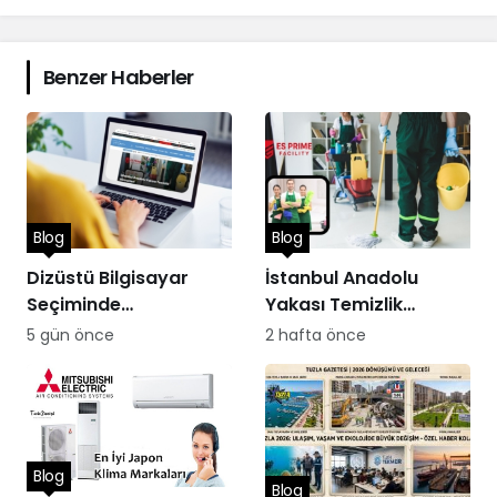
Benzer Haberler
Blog
Blog
Dizüstü Bilgisayar
İstanbul Anadolu
Seçiminde
Yakası Temizlik
Performans
Hizmetleri
5 gün önce
2 hafta önce
Blog
Blog