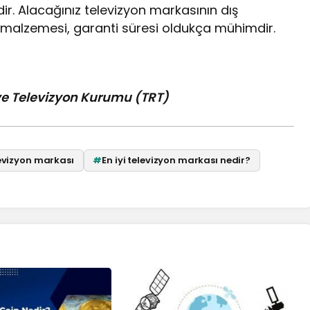
ir. Alacağınız televizyon markasının dış
an malzemesi, garanti süresi oldukça mühimdir.
ve Televizyon Kurumu (TRT)
levizyon markası
#
En iyi televizyon markası nedir?