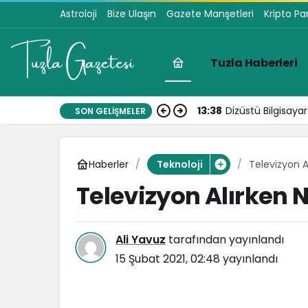
Astroloji
Bize Ulaşın
Gazete Manşetleri
Kripto Pa
Tuzla Haberleri
13:38
Dizüstü Bilgisay
SON GELIŞMELER
Haberler
Televizyon A
Teknoloji
Televizyon Alırken N
Ali Yavuz
tarafından yayınlandı
15 Şubat 2021, 02:48
yayınlandı