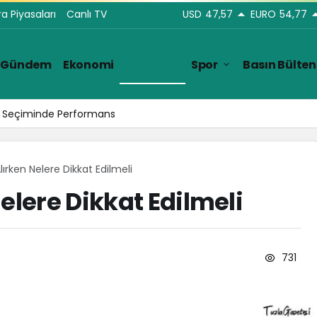
ra Piyasaları
Canlı TV
USD
47,57
EURO
54,77
Gündem
Ekonomi
Teknoloji
Spor
Basın Bülten
ar Seçiminde Performans
lırken Nelere Dikkat Edilmeli
elere Dikkat Edilmeli
731