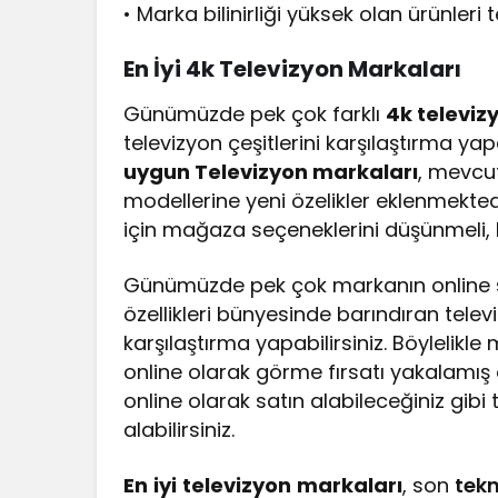
• Marka bilinirliği yüksek olan ürünleri 
En
İyi
4k
Televizyon
Markaları
Günümüzde pek çok farklı
4k televiz
televizyon çeşitlerini karşılaştırma yap
uygun Televizyon markaları
, mevcut
modellerine yeni özelikler eklenmektedi
için mağaza seçeneklerini düşünmeli, k
Günümüzde pek çok markanın online sa
özellikleri bünyesinde barındıran tel
karşılaştırma yapabilirsiniz. Böylelikle
online olarak görme fırsatı yakalamış
online olarak satın alabileceğiniz gibi 
alabilirsiniz.
En
iyi
televizyon
markaları
, son
tekn