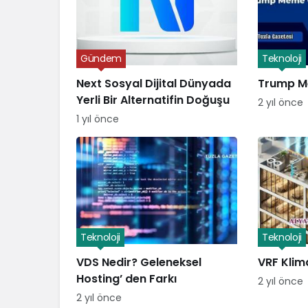
Gündem
Teknoloji
Next Sosyal Dijital Dünyada
Trump M
Yerli Bir Alternatifin Doğuşu
2 yıl önce
1 yıl önce
Teknoloji
Teknoloji
VDS Nedir? Geleneksel
VRF Klim
Hosting’ den Farkı
2 yıl önce
2 yıl önce