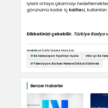
iyisini ortaya çıkarmayı hedeflemekted
görünümü kadar iç
kalite
si, kullanıl
Dikkatinizi çekebilir
;
Türkiye Radyo 
HABERLE ILGILI DAHA FAZLASI
#
4k televizyon fiyatları tuzla
#
En iyi 4k te
#
Televizyon Alırken Nelere Dikkat Edilmeli
Benzer Haberler