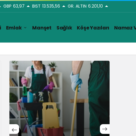
GBP
63,97
BIST
13.535,56
GR. ALTIN
6.201,10
i
Emlak
Manşet
Sağlık
Köşe Yazıları
Namaz V