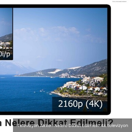
Blog
r
İstanbul Anadolu Yakası
rmans
Temizlik Hizmetleri
Televizyon Alırken Nelere Dikkat Edilmeli? 4k televizyon