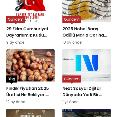
Gündem
Gündem
29 Ekim Cumhuriyet
2025 Nobel Barış
Bayramımız Kutlu
Ödülü Maria Corina
Olsun
Machado’ya Verildi
9 ay önce
10 ay önce
Blog
Gündem
Fındık Fiyatları 2025
Next Sosyal Dijital
Üretici Ne Bekliyor,
Dünyada Yerli Bir
Piyasa Ne Sunuyor?
Alternatifin Doğuşu
12 ay önce
1 yıl önce