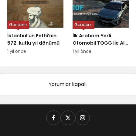
Gündem
Gündem
İstanbul’un Fethi’nin
İlk Arabam Yerli
572. kutlu yıl dönümü
Otomobil TOGG ile Aile
Destek Programı
1 yıl önce
1 yıl önce
Yorumlar kapalı.