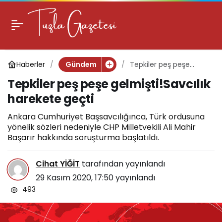
Tepkiler peş peşe
0
gelmişti!Savcılık
Haberler
Tepkiler peş peşe
Gündem
harekete geçti
gelmişti!Savcılık
Tepkiler peş peşe gelmişti!Savcılık
harekete geçti
harekete geçti
Ankara Cumhuriyet Başsavcılığınca, Türk ordusuna
yönelik sözleri nedeniyle CHP Milletvekili Ali Mahir
Başarır hakkında soruşturma başlatıldı.
Cihat YİĞİT
tarafından yayınlandı
29 Kasım 2020, 17:50
yayınlandı
493