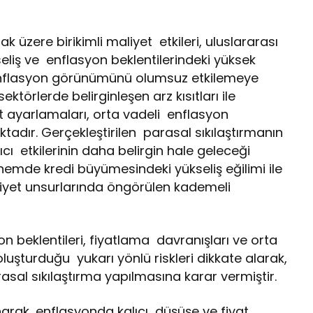
ak üzere birikimli maliyet etkileri, uluslararası
seliş ve enflasyon beklentilerindeki yüksek
 enflasyon görünümünü olumsuz etkilemeye
törlerde belirginleşen arz kısıtları ile
at ayarlamaları, orta vadeli enflasyon
dır. Gerçekleştirilen parasal sıkılaştırmanın
ıcı etkilerinin daha belirgin hale geleceği
nemde kredi büyümesindeki yükseliş eğilimi ile
aliyet unsurlarında öngörülen kademeli
n beklentileri, fiyatlama davranışları ve orta
uşturduğu yukarı yönlü riskleri dikkate alarak,
asal sıkılaştırma yapılmasına karar vermiştir.
narak, enflasyonda kalıcı düşüşe ve fiyat