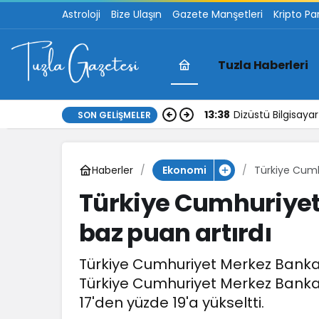
Astroloji
Bize Ulaşın
Gazete Manşetleri
Kripto Pa
Tuzla Haberleri
13:38
Dizüstü Bilgisay
SON GELIŞMELER
Haberler
Türkiye Cumh
Ekonomi
Türkiye Cumhuriyet 
baz puan artırdı
Türkiye Cumhuriyet Merkez Bankası
Türkiye Cumhuriyet Merkez Bankas
17'den yüzde 19'a yükseltti.