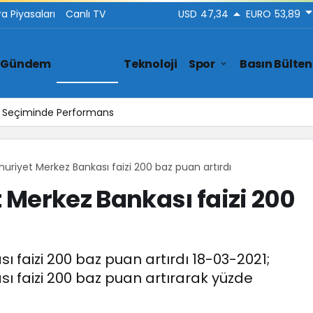
ra Piyasaları
Canlı TV
USD
47,34
EURO
53,89
Gündem
Ekonomi
Teknoloji
Spor
Basın Bülten
ar Seçiminde Performans
uriyet Merkez Bankası faizi 200 baz puan artırdı
Merkez Bankası faizi 200
 faizi 200 baz puan artırdı 18-03-2021;
ı faizi 200 baz puan artırarak yüzde