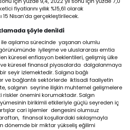
sonu için yüzde 9,4, 2022 yıl sonu için yüzde 7,0
tici fiyatlarını yıllık %15,61 olarak
ı 15 Nisan’da gerçekleştirilecek.
klamada şöyle denildi
ar ile aşılama sürecinde yaşanan olumlu
e görünümünde iyileşme ve uluslararası emtia
len küresel enflasyon beklentileri, gelişmiş ülke
lere ve küresel finansal piyasalarda dalgalanmaya
bir seyir izlemektedir. Salgına bağlı
er ve bağlantılı sektörlerde iktisadi faaliyetin
te, salgının seyrine ilişkin muhtemel gelişmelere
ki riskler önemini korumaktadır. Salgın
esinin birikimli etkileriyle güçlü seyreden iç
 artışlar cari işlemler dengesini olumsuz
raftan, finansal koşullardaki sıkılaşmayla
n dönemde bir miktar yükseliş eğilimi