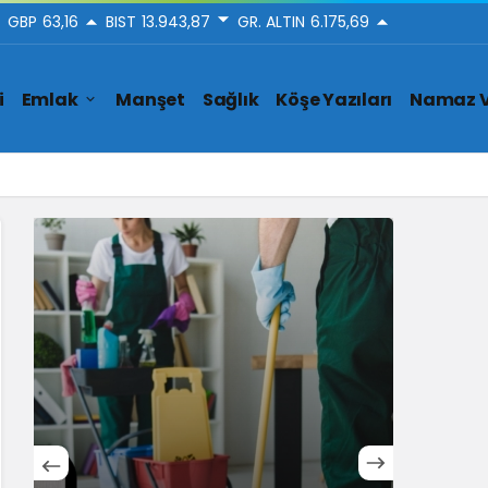
GBP
63,16
BIST
13.943,87
GR. ALTIN
6.175,69
i
Emlak
Manşet
Sağlık
Köşe Yazıları
Namaz V