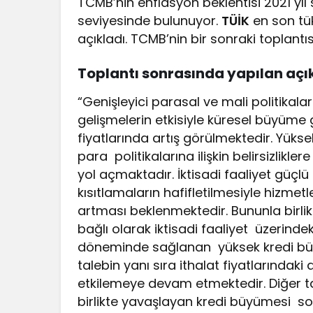
TCMB’nin enflasyon beklentisi 2021 yıl 
seviyesinde bulunuyor.
TÜİK
en son tüke
açıkladı. TCMB’nin bir sonraki toplantıs
Toplantı sonrasında yapılan açı
“Genişleyici parasal ve mali politikal
gelişmelerin etkisiyle küresel büyüm
fiyatlarında artış görülmektedir. Yükse
para politikalarına ilişkin belirsizlik
yol açmaktadır. İktisadi faaliyet güçlü 
kısıtlamaların hafifletilmesiyle hizmetl
artması beklenmektedir. Bununla birlik
bağlı olarak iktisadi faaliyet üzerinde
döneminde sağlanan yüksek kredi büyüm
talebin yanı sıra ithalat fiyatlarındaki
etkilemeye devam etmektedir. Diğer ta
birlikte yavaşlayan kredi büyümesi so