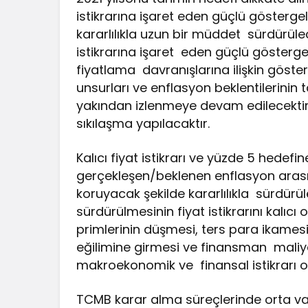
istikrarına işaret eden güçlü gösterge
kararlılıkla uzun bir müddet sürdürülec
istikrarına işaret eden güçlü göster
fiyatlama davranışlarına ilişkin göster
unsurları ve enflasyon beklentilerinin
yakından izlenmeye devam edilecekti
sıkılaşma yapılacaktır.
Kalıcı fiyat istikrarı ve yüzde 5 hedefi
gerçekleşen/beklenen enflasyon arası
koruyacak şekilde kararlılıkla sürdürül
sürdürülmesinin fiyat istikrarını kalıcı
primlerinin düşmesi, ters para ikamesi
eğilimine girmesi ve finansman maliyet
makroekonomik ve finansal istikrarı ol
TCMB karar alma süreçlerinde orta vad