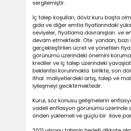
sergilemiştir.
İç talep koşulları, döviz kuru başta olm
gıda ve diğer emtia fiyatlarındaki yük
seviyeler, fiyatlama davranışları ve
devam etmektedir. Öte yandan, bazı sek
gerçekleştirilen ücret ve yönetilen fiy
görünümü üzerindeki önemini korumakta
krediler ve iç talep üzerindeki yavaşlat
beklentisi korunmakla birlikte, son dö
ithal maliyetlerdeki artış, talep ve m
iyileşmeyi geciktirmektedir.
Kurul, söz konusu gelişmelerin enflasyo
vadeli enflasyon görünümü üzerinde ol
önden yüklemeli ve güçlü bir ilave par
2021 yılsonu tahmin hedefi dikkate alı