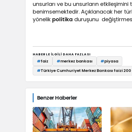
unsurları ve bu unsurların etkileşimini
benimsemektedir. Açıklanacak her türl
yönelik
politika
duruşunu değiştirmesi
HABERLE ILGILI DAHA FAZLASI
#
faiz
#
merkez bankası
#
piyasa
#
Türkiye Cumhuriyet Merkez Bankası faizi 200
Benzer Haberler