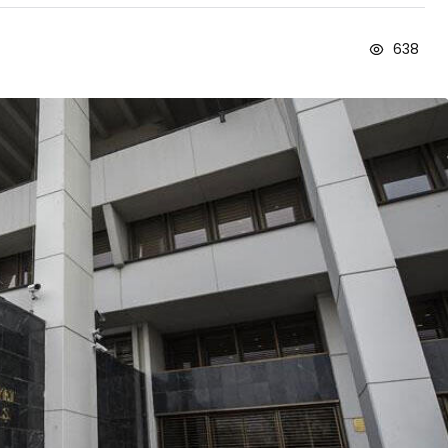
638
Blog
r
İstanbul Anadolu Yakası
rmans
Temizlik Hizmetleri