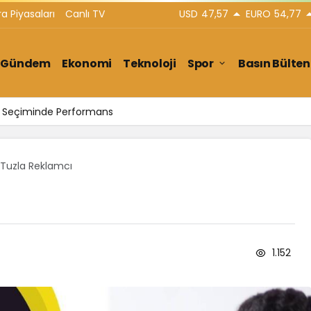
ra Piyasaları
Canlı TV
USD
47,57
EURO
54,77
Gündem
Ekonomi
Teknoloji
Spor
Basın Bülten
ar Seçiminde Performans
Tuzla Reklamcı
1.152