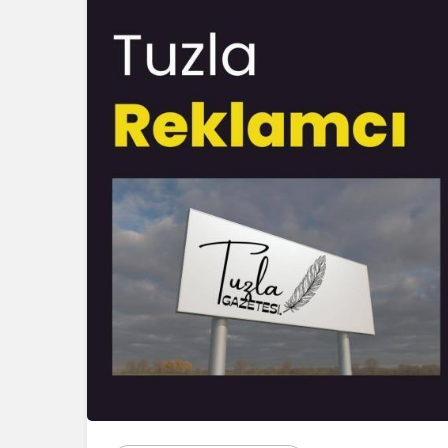
Blog
Dizüstü Bilgisaya
Seçiminde Perfo