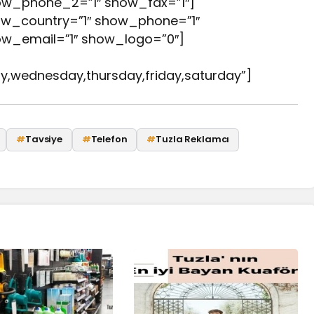
ow_phone_2=”1″ show_fax=”1″]
w_country=”1″ show_phone=”1″
w_email=”1″ show_logo=”0″]
wednesday,thursday,friday,saturday”]
#
Tavsiye
#
Telefon
#
Tuzla Reklamcı