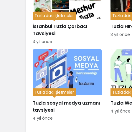
Tuzla'daki İşletmeler
Tuzla'daki
İstanbul Tuzla Çorbacı
Tuzla Hı
Tavsiyesi
3 yıl önce
3 yıl önce
Tuzla'daki İşletmeler
Tuzla'daki
Tuzla sosyal medya uzmanı
Tuzla We
tavsiyesi
4 yıl önce
4 yıl önce