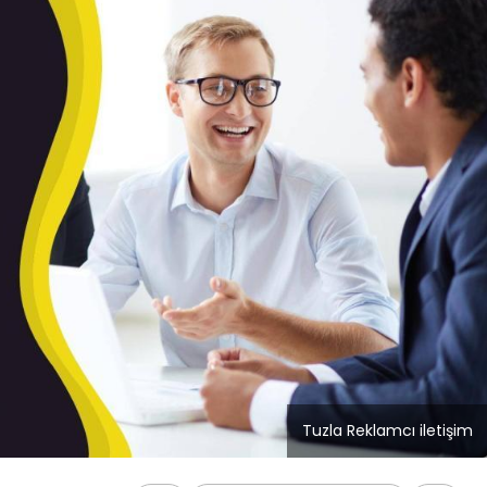
Blog
r
İstanbul Anadolu Yakası
rmans
Temizlik Hizmetleri
Tuzla Reklamcı iletişim