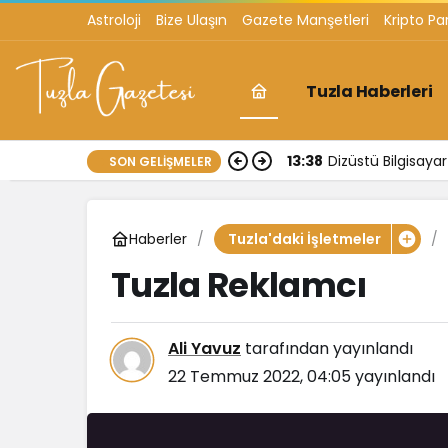
Astroloji
Bize Ulaşın
Gazete Manşetleri
Kripto Pa
Tuzla Haberleri
13:38
Dizüstü Bilgisay
SON GELIŞMELER
Haberler
Tuzla'daki İşletmeler
Tuzla Reklamcı
Ali Yavuz
tarafından yayınlandı
22 Temmuz 2022, 04:05
yayınlandı