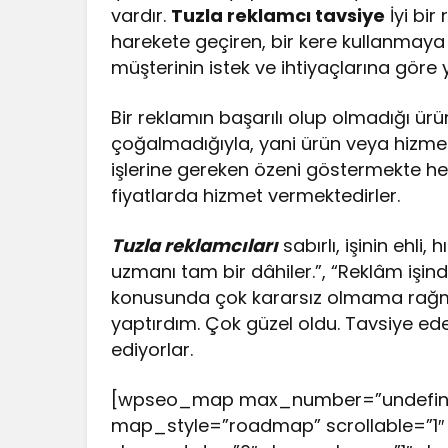
vardır.
Tuzla reklamcı tavsiye
İyi bir
harekete geçiren, bir kere kullanmaya 
müşterinin istek ve ihtiyaçlarına göre
Bir reklamın başarılı olup olmadığı ürü
çoğalmadığıyla, yani ürün veya hizmetin
işlerine gereken özeni göstermekte h
fiyatlarda hizmet vermektedirler.
Tuzla reklamcıları
sabırlı, işinin ehli,
uzmanı tam bir dâhiler.”, “Reklâm işinde
konusunda çok kararsız olmama rağmen 
yaptırdım. Çok güzel oldu. Tavsiye e
ediyorlar.
[wpseo_map max_number=”undefined
map_style=”roadmap” scrollable=”1″