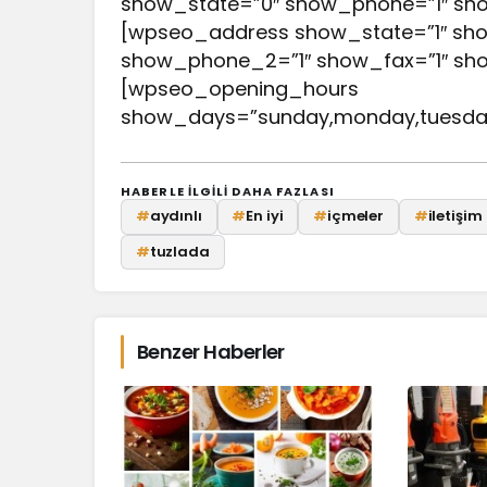
show_state=”0″ show_phone=”1″ sh
[wpseo_address show_state=”1″ sho
show_phone_2=”1″ show_fax=”1″ sho
[wpseo_opening_hours
show_days=”sunday,monday,tuesday,
HABERLE ILGILI DAHA FAZLASI
#
aydınlı
#
En iyi
#
içmeler
#
iletişim
#
tuzlada
Benzer Haberler