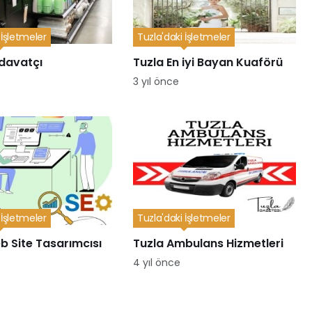
 İşletmeler
Tuzla'daki İşletmeler
rdavatçı
Tuzla En iyi Bayan Kuaförü
3 yıl önce
 İşletmeler
Tuzla'daki İşletmeler
b Site Tasarımcısı
Tuzla Ambulans Hizmetleri
4 yıl önce