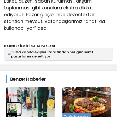
Etiket, düzen, sabah kurulması, akşam
toplanması gibi konulara ekstra dikkat
ediyoruz. Pazar girişlerinde dezenfektan
stantları mevcut. Vatandaşlarımız rahatlıkla
kullanabiliyor” dedi.
HABERLE ILGILI DAHA FAZLASI
Tuzla Zabıta ekipleri tarafından her gün semt
#
pazarlarını denetliyor
Benzer Haberler
Blog
Tuzla Haberleri