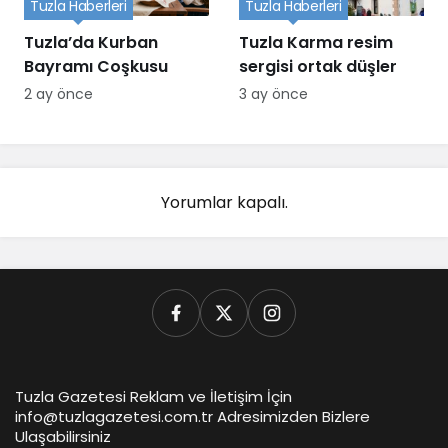
Tuzla Haberleri
Tuzla Haberleri
Tuzla’da Kurban
Tuzla Karma resim
Bayramı Coşkusu
sergisi ortak düşler
2 ay önce
3 ay önce
Yorumlar kapalı.
Tuzla Gazetesi Reklam ve İletişim İçin
info@tuzlagazetesi.com.tr Adresimizden Bizlere
Ulaşabilirsiniz