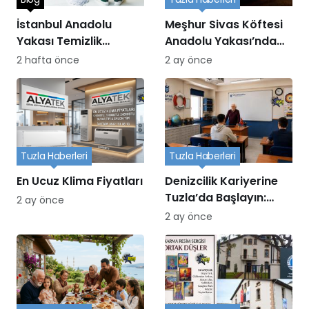
İstanbul Anadolu
Meşhur Sivas Köftesi
Yakası Temizlik
Anadolu Yakası’nda
Hizmetleri
nerede yenir?
2 hafta önce
2 ay önce
Tuzla Haberleri
Tuzla Haberleri
En Ucuz Klima Fiyatları
Denizcilik Kariyerine
Tuzla’da Başlayın:
2 ay önce
Turgut Reis Eğitim
2 ay önce
Kurumu