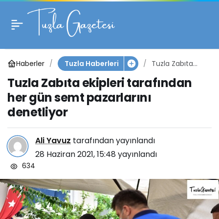
Tuzla Zabıta ekipleri
0
tarafından her gün
Haberler
Tuzla Zabıta
Tuzla Haberleri
semt pazarlarını
ekipleri
Tuzla Zabıta ekipleri tarafından
tarafından her
denetliyor
gün semt
her gün semt pazarlarını
pazarlarını
denetliyor
denetliyor
Ali Yavuz
tarafından yayınlandı
28 Haziran 2021, 15:48
yayınlandı
634