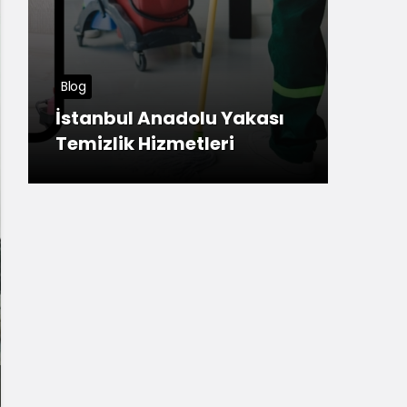
Tuzla
Blog
Meş
İstanbul Anadolu Yakası
Ana
Temizlik Hizmetleri
ner