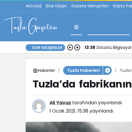
Astroloji
Bize Ulaşın
Gazete Manşetleri
Kripto Pa
Tuzla Haberleri
13:38
Dizüstü Bilgisay
SON GELIŞMELER
Haberler
Tuzla
Tuzla Haberleri
Tuzla’da fabrikanın
Ali Yavuz
tarafından yayınlandı
1 Ocak 2021, 15:38
yayınlandı