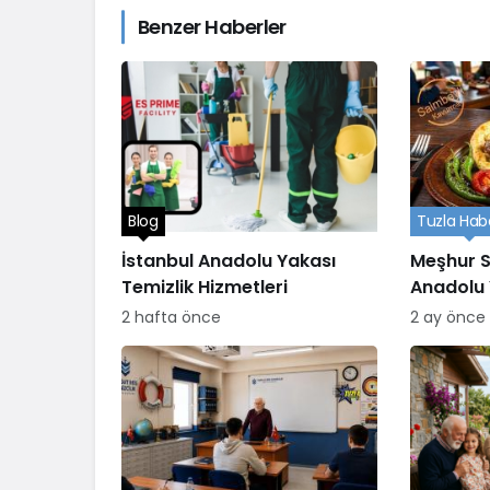
Benzer Haberler
Blog
Tuzla Habe
İstanbul Anadolu Yakası
Meşhur S
Temizlik Hizmetleri
Anadolu 
yenir?
2 hafta önce
2 ay önce