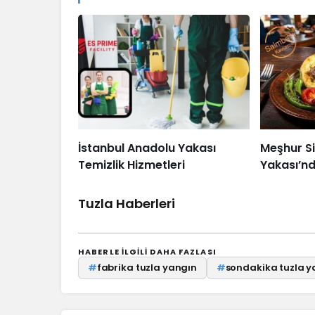
İstanbul Anadolu Yakası
Meşhur S
Temizlik Hizmetleri
Yakası’nd
Tuzla Haberleri
HABERLE ILGILI DAHA FAZLASI
#
fabrika tuzla yangın
#
sondakika tuzla y