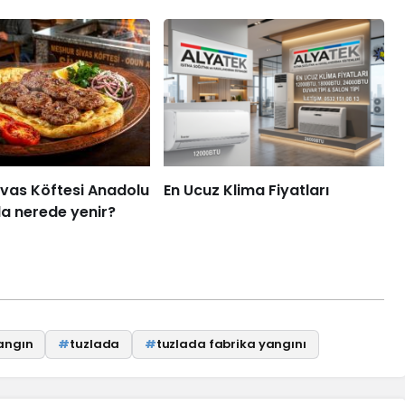
ivas Köftesi Anadolu
En Ucuz Klima Fiyatları
a nerede yenir?
angın
#
tuzlada
#
tuzlada fabrika yangını