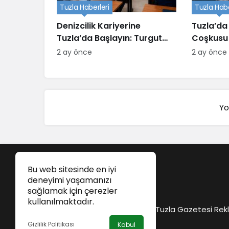
Tuzla Haberleri
Tuzla Habe
Denizcilik Kariyerine
Tuzla’da
Tuzla’da Başlayın: Turgut
Coşkusu
Reis Eğitim Kurumu
2 ay önce
2 ay önce
Yo
Bu web sitesinde en iyi
deneyimi yaşamanızı
sağlamak için çerezler
kullanılmaktadır.
Tuzla Gazetesi Rekl
Gizlilik Politikası
Kabul