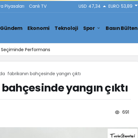
ra Piyasaları
Canlı TV
USD
47,34
EURO
53,89
Gündem
Ekonomi
Teknoloji
Spor
Basın Bülten
ar Seçiminde Performans
’da fabrikanın bahçesinde yangın çıktı
 bahçesinde yangın çıktı
691