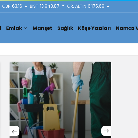
GBP
63,16
BIST
13.943,87
GR. ALTIN
6.175,69
i
Emlak
Manşet
Sağlık
Köşe Yazıları
Namaz V