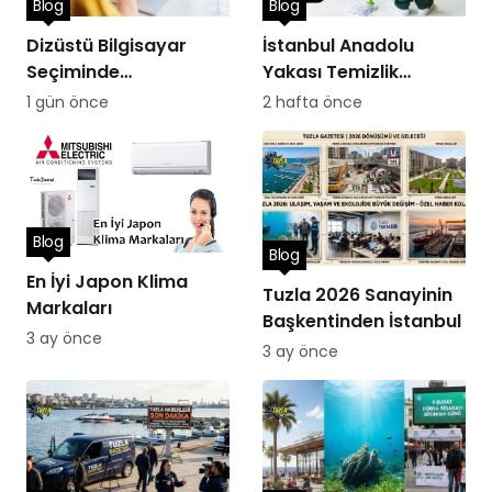
Blog
Blog
Dizüstü Bilgisayar
İstanbul Anadolu
Seçiminde
Yakası Temizlik
Performans
Hizmetleri
1 gün önce
2 hafta önce
Blog
Blog
En İyi Japon Klima
Tuzla 2026 Sanayinin
Markaları
Başkentinden İstanbul
3 ay önce
3 ay önce