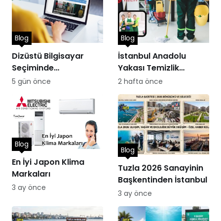
Blog
Blog
Dizüstü Bilgisayar
İstanbul Anadolu
Seçiminde
Yakası Temizlik
Performans
Hizmetleri
5 gün önce
2 hafta önce
Blog
Blog
En İyi Japon Klima
Tuzla 2026 Sanayinin
Markaları
Başkentinden İstanbul
3 ay önce
3 ay önce