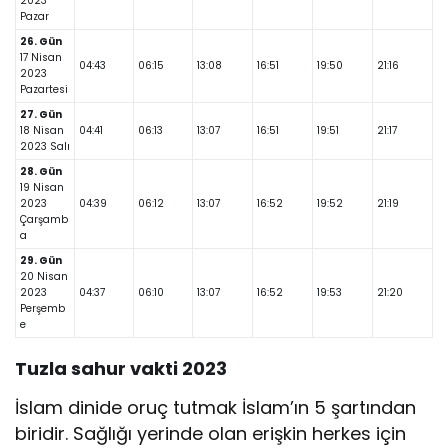
2023
Pazar
26. Gün
17 Nisan
04:43
06:15
13:08
16:51
19:50
21:16
2023
Pazartesi
27. Gün
18 Nisan
04:41
06:13
13:07
16:51
19:51
21:17
2023 Salı
28. Gün
19 Nisan
2023
04:39
06:12
13:07
16:52
19:52
21:19
Çarşamb
a
29. Gün
20 Nisan
2023
04:37
06:10
13:07
16:52
19:53
21:20
Perşemb
e
Tuzla sahur vakti 2023
İslam dinide oruç tutmak İslam’ın 5 şartından
biridir. Sağlığı yerinde olan erişkin herkes için