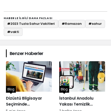
HABERLE ILGILI DAHA FAZLASI
#
2023 Tuzla Sahur Vakitleri
#
Ramazan
#
sahur
#
vakti
Benzer Haberler
Blog
Blog
Dizüstü Bilgisayar
İstanbul Anadolu
Seçiminde
Yakası Temizlik
Performans
Hizmetleri