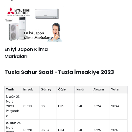
En İyi Japon Klima
Markaları
Tuzla Sahur Saati -Tuzla İmsakiye 2023
Tarih
İmsak
Güneş
Öğle
İkindi
Akşam
Yatsı
1. Gün
23
Mart
2023
05:30
06:55
13:15
16:41
19:24
20:44
Perşemb
e
2. Gün
24
Mart
05:28
06:54
13:14
16:41
19:25
20:45