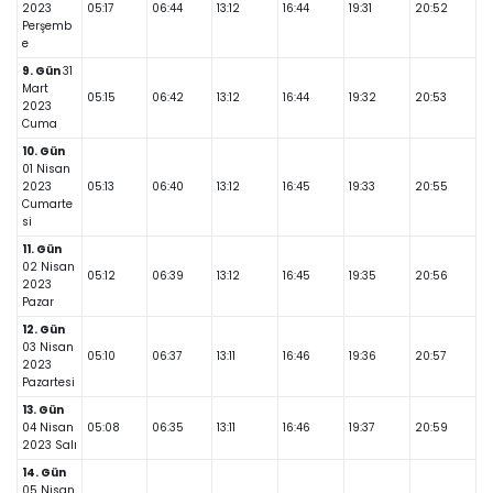
2023
05:17
06:44
13:12
16:44
19:31
20:52
Perşemb
e
9. Gün
31
Mart
05:15
06:42
13:12
16:44
19:32
20:53
2023
Cuma
10. Gün
01 Nisan
2023
05:13
06:40
13:12
16:45
19:33
20:55
Cumarte
si
11. Gün
02 Nisan
05:12
06:39
13:12
16:45
19:35
20:56
2023
Pazar
12. Gün
03 Nisan
05:10
06:37
13:11
16:46
19:36
20:57
2023
Pazartesi
13. Gün
04 Nisan
05:08
06:35
13:11
16:46
19:37
20:59
2023 Salı
14. Gün
05 Nisan