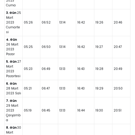
2023
Cuma
3. Gün
25
Mart
2023
05:26
06:52
13:14
16:42
19:26
20:46
Cumarte
si
4. Gün
26 Mart
05:25
06:50
13:14
16:42
19:27
20:47
2023
Pazar
5. Gün
27
Mart
05:23
06:49
13:13
16:43
19:28
20:49
2023
Pazartesi
6. Gün
28 Mart
05:21
06:47
13:13
16:43
19:29
20:50
2023 Salı
7. Gün
29 Mart
2023
05:19
06:45
13:13
16:44
19:30
20:51
Çarşamb
a
8. Gün
30
Mart