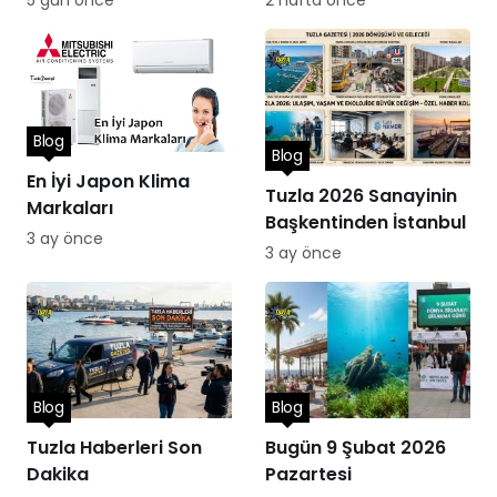
5 gün önce
2 hafta önce
Blog
Blog
En İyi Japon Klima
Tuzla 2026 Sanayinin
Markaları
Başkentinden İstanbul
3 ay önce
3 ay önce
Blog
Blog
Tuzla Haberleri Son
Bugün 9 Şubat 2026
Dakika
Pazartesi