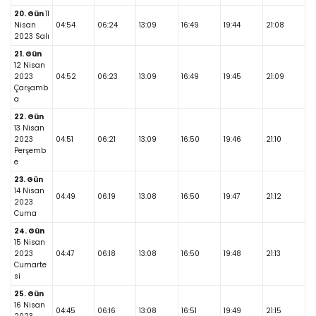
20. Gün
11
Nisan
04:54
06:24
13:09
16:49
19:44
21:08
2023 Salı
21. Gün
12 Nisan
2023
04:52
06:23
13:09
16:49
19:45
21:09
Çarşamb
a
22. Gün
13 Nisan
2023
04:51
06:21
13:09
16:50
19:46
21:10
Perşemb
e
23. Gün
14 Nisan
04:49
06:19
13:08
16:50
19:47
21:12
2023
Cuma
24. Gün
15 Nisan
2023
04:47
06:18
13:08
16:50
19:48
21:13
Cumarte
si
25. Gün
16 Nisan
04:45
06:16
13:08
16:51
19:49
21:15