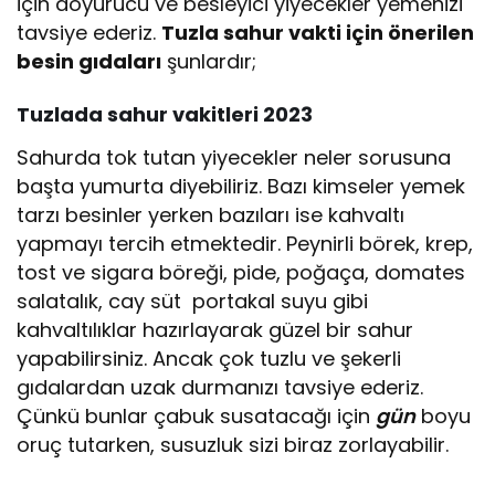
için doyurucu ve besleyici yiyecekler yemenizi
tavsiye ederiz.
Tuzla sahur vakti için önerilen
besin gıdaları
şunlardır;
Tuzlada sahur vakitleri 2023
Sahurda tok tutan yiyecekler neler sorusuna
başta yumurta diyebiliriz. Bazı kimseler yemek
tarzı besinler yerken bazıları ise kahvaltı
yapmayı tercih etmektedir. Peynirli börek, krep,
tost ve sigara böreği, pide, poğaça, domates
salatalık, cay süt portakal suyu gibi
kahvaltılıklar hazırlayarak güzel bir sahur
yapabilirsiniz. Ancak çok tuzlu ve şekerli
gıdalardan uzak durmanızı tavsiye ederiz.
Çünkü bunlar çabuk susatacağı için
gün
boyu
oruç tutarken, susuzluk sizi biraz zorlayabilir.