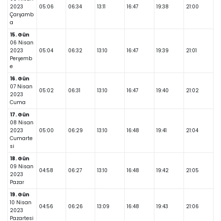
2023
05:06
06:34
13:11
16:47
19:38
21:00
Çarşamb
a
15. Gün
06 Nisan
2023
05:04
06:32
13:10
16:47
19:39
21:01
Perşemb
e
16. Gün
07 Nisan
05:02
06:31
13:10
16:47
19:40
21:02
2023
Cuma
17. Gün
08 Nisan
2023
05:00
06:29
13:10
16:48
19:41
21:04
Cumarte
si
18. Gün
09 Nisan
04:58
06:27
13:10
16:48
19:42
21:05
2023
Pazar
19. Gün
10 Nisan
04:56
06:26
13:09
16:48
19:43
21:06
2023
Pazartesi