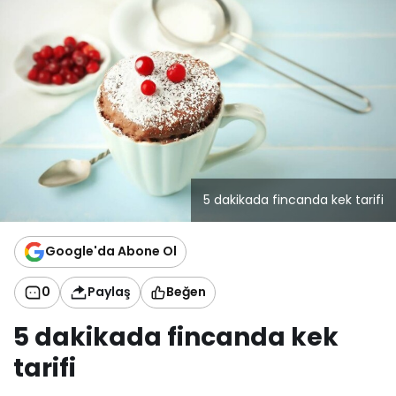
a
k
e
k
t
a
r
i
f
i
5 dakikada fincanda kek tarifi
Google'da Abone Ol
0
Paylaş
Beğen
5 dakikada fincanda kek
tarifi