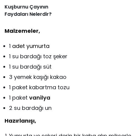
Kuşburnu Çayının
Faydaları Nelerdir?
Malzemeler,
1
adet
yumurta
1 su bardağı toz şeker
1 su bardağı süt
3 yemek kaşığı kakao
1 paket kabartma tozu
1 paket
vanilya
2 su bardağı un
Hazırlanışı,
Yumurta ve şekeri derin bir kaba alıp mikserle