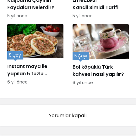
Kuşburnu Çayının
En lezzetli
Faydaları Nelerdir?
Kandil Simidi Tarifi
5 yıl önce
5 yıl önce
5 Çayı
5 Çayı
Instant maya ile
Bol köpüklü Türk
yapılan 5 tuzlu
kahvesi nasıl yapılır?
ikramlık
6 yıl önce
6 yıl önce
Yorumlar kapalı.