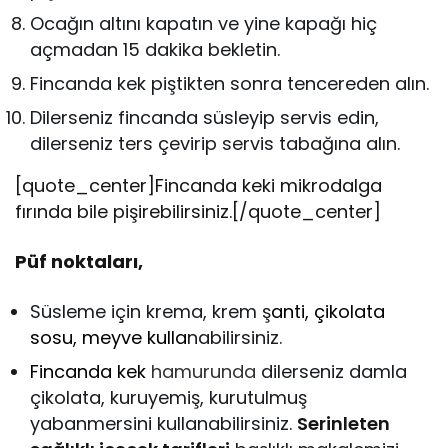
Ocağın altını kapatın ve yine kapağı hiç
açmadan 15 dakika bekletin.
Fincanda kek piştikten sonra tencereden alın.
Dilerseniz fincanda süsleyip servis edin,
dilerseniz ters çevirip servis tabağına alın.
[quote_center]Fincanda keki mikrodalga
fırında bile pişirebilirsiniz.[/quote_center]
Püf noktaları,
Süsleme için krema, krem ş
anti, çikolata
sosu, meyve kulla
nabilirsiniz.
Fincanda kek
h
amurunda
dilerseniz damla
çikolata, kuruyemiş, kurutulmuş
yabanmersini kullanabilirsiniz.
Serinleten