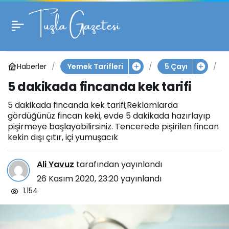
5 dakikada fincanda
0
kek tarifi
Haberler
5
Yemek Tarifleri
5 Çayı
d
5 dakikada fincanda kek tarifi
a
k
5 dakikada fincanda kek tarifi;Reklamlarda
i
gördüğünüz fincan keki, evde 5 dakikada hazırlayıp
k
pişirmeye başlayabilirsiniz. Tencerede pişirilen fincan
a
kekin dışı çıtır, içi yumuşacık
d
a
f
Ali Yavuz
tarafından yayınlandı
i
26 Kasım 2020, 23:20
yayınlandı
n
1.154
c
a
n
d