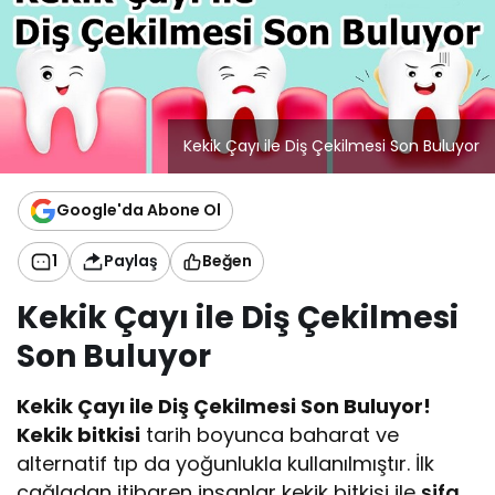
e
k
i
l
e
Kekik Çayı ile Diş Çekilmesi Son Buluyor
s
i
S
Google'da Abone Ol
o
n
1
Paylaş
Beğen
B
u
Kekik Çayı ile Diş Çekilmesi
l
u
Son Buluyor
y
o
Kekik Çayı ile Diş Çekilmesi Son Buluyor!
r
Kekik bitkisi
tarih boyunca baharat ve
alternatif tıp da yoğunlukla kullanılmıştır. İlk
çağladan itibaren insanlar kekik bitkisi ile
şifa