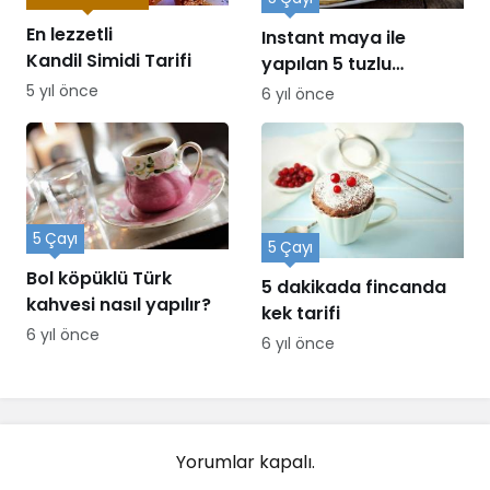
En lezzetli
Instant maya ile
Kandil Simidi Tarifi
yapılan 5 tuzlu
ikramlık
5 yıl önce
6 yıl önce
5 Çayı
5 Çayı
Bol köpüklü Türk
5 dakikada fincanda
kahvesi nasıl yapılır?
kek tarifi
6 yıl önce
6 yıl önce
Yorumlar kapalı.