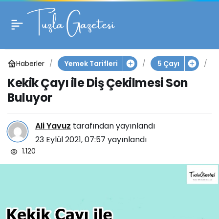
Kekik Çayı ile Diş
1
Çekilmesi Son Buluyor
Haberler
K
Yemek Tarifleri
5 Çayı
e
Kekik Çayı ile Diş Çekilmesi Son
k
i
Buluyor
k
Ç
a
Ali Yavuz
tarafından yayınlandı
y
23 Eylül 2021, 07:57
yayınlandı
ı
1.120
i
l
e
D
i
ş
Ç