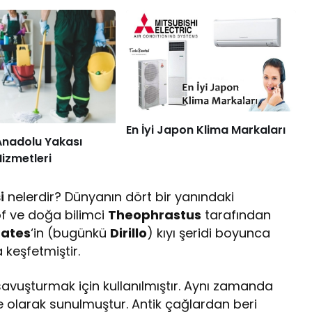
En İyi Japon Klima Markaları
Anadolu Yakası
Hizmetleri
i
nelerdir? Dünyanın dört bir yanındaki
of ve doğa bilimci
Theophrastus
tarafından
ates
‘in (bugünkü
Dirillo
) kıyı şeridi boyunca
 keşfetmiştir.
 savuşturmak için kullanılmıştır. Aynı zamanda
iye olarak sunulmuştur. Antik çağlardan beri