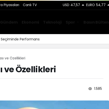
ra Piyasaları
Canlı TV
USD
47,57
EURO
54,77
Gündem
Ekonomi
Teknoloji
Spor
Basın Bülten
ar Seçiminde Performans
sı ve Özellikleri
 ve Özellikleri
1.585