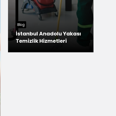
Tuzla
Blog
Meş
İstanbul Anadolu Yakası
Ana
Temizlik Hizmetleri
ner