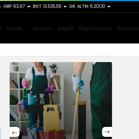
GBP
63,97
BIST
13.535,56
GR. ALTIN
6.201,10
i
Emlak
Manşet
Sağlık
Köşe Yazıları
Namaz V