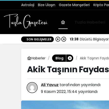
Astroloji
Bize Ulaşın
Gazete Manşetleri
Kripto Pa
Tuzla Haberleri
13:38
Dizüstü Bilgisay
SON GELIŞMELER
Haberler
Akik Taşının Fayda
Blog
Akik Taşının Faydası
Ali Yavuz
tarafından yayınlandı
9 Kasım 2022, 15:44
yayınlandı