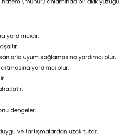
e hatem (mühür) anlamında bir akik yüzüğü
a yardımcıdır.
şaltır.
 insanlarla uyum sağlamasına yardımcı olur.
 artmasına yardımcı olur.
r.
hatlatır.
onu dengeler.
 duygu ve tartışmalardan uzak tutar.