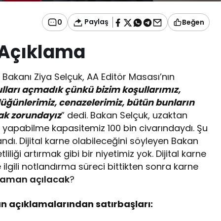
Paylaş
0
Beğen
 Açıklama
 Bakanı Ziya Selçuk, AA Editör Masası’nın
lları açmadık çünkü bizim koşullarımız,
düğünlerimiz, cenazelerimiz, bütün bunların
ak zorundayız
” dedi. Bakan Selçuk, uzaktan
rs yapabilme kapasitemiz 100 bin civarındaydı. Şu
andı. Dijital karne olabileceğini söyleyen Bakan
liği artırmak gibi bir niyetimiz yok. Dijital karne
 ilgili notlandırma süreci bittikten sonra karne
 zaman açılacak
?
n açıklamalarından satırbaşları: