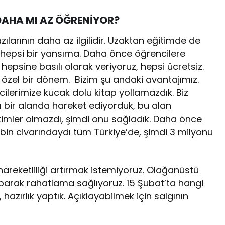
DAHA MI AZ ÖĞRENİYOR?
bazılarının daha az ilgilidir. Uzaktan eğitimde de
ı hepsi bir yansıma. Daha önce öğrencilere
hepsine basılı olarak veriyoruz, hepsi ücretsiz.
zel bir dönem. Bizim şu andaki avantajımız.
ilerimize kucak dolu kitap yollamazdık. Biz
ı bir alanda hareket ediyorduk, bu alan
eğitimler olmazdı, şimdi onu sağladık. Daha önce
bin civarındaydı tüm Türkiye’de, şimdi 3 milyonu
e hareketliliği artırmak istemiyoruz. Olağanüstü
parak rahatlama sağlıyoruz. 15 Şubat’ta hangi
hazırlık yaptık. Açıklayabilmek için salgının