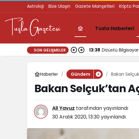
Astroloji
Bize Ulaşın
Gazete Manşetleri
Kripto Pa
Tuzla Haberleri
13:38
Dizüstü Bilgisay
SON GELIŞMELER
Haberler
Bakan Selçuk
Gündem
Bakan Selçuk’tan A
Ali Yavuz
tarafından yayınlandı
30 Aralık 2020, 13:30
yayınlandı