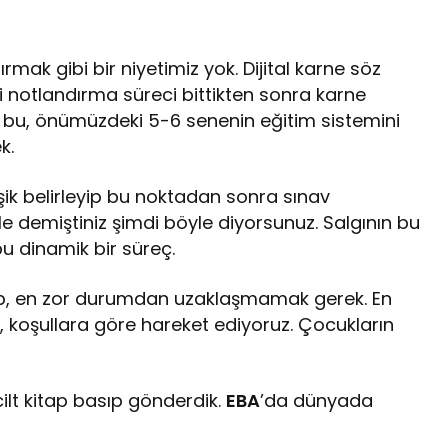
ırmak gibi bir niyetimiz yok. Dijital karne söz
ili notlandırma süreci bittikten sonra karne
sek bu, önümüzdeki 5-6 senenin eğitim sistemini
k.
eşik belirleyip bu noktadan sonra sınav
yle demiştiniz şimdi böyle diyorsunuz. Salgının bu
bu dinamik bir süreç.
ıp, en zor durumdan uzaklaşmamak gerek. En
 koşullara göre hareket ediyoruz. Çocukların
ilt kitap basıp gönderdik.
EBA
’da dünyada