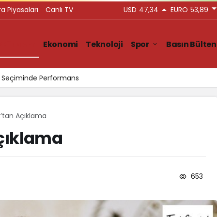
ra Piyasaları
Canlı TV
USD
47,34
EURO
53,89
Gündem
Ekonomi
Teknoloji
Spor
Basın Bülten
ar Seçiminde Performans
’tan Açıklama
çıklama
653