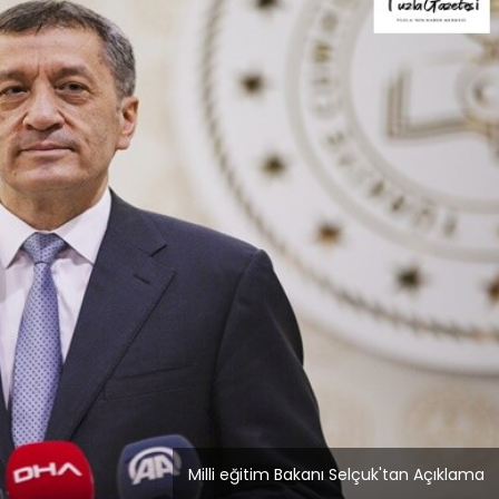
Blog
Blog
Dizüstü Bilgisayar
İst
Seçiminde Performans
Tem
Milli eğitim Bakanı Selçuk'tan Açıklama