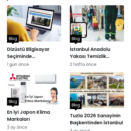
Blog
Blog
Dizüstü Bilgisayar
İstanbul Anadolu
Seçiminde
Yakası Temizlik
Performans
Hizmetleri
1 gün önce
2 hafta önce
Blog
Blog
En İyi Japon Klima
Tuzla 2026 Sanayinin
Markaları
Başkentinden İstanbul
3 ay önce
3 ay önce