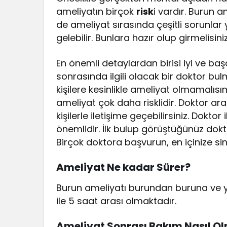
ameliyatın birçok
risk
i vardır. Burun a
de ameliyat sırasında çeşitli sorunlar
gelebilir. Bunlara hazır olup girmelisiniz
En önemli detaylardan birisi iyi ve baş
sonrasında ilgili olacak bir doktor bu
kişilere kesinlikle ameliyat olmamalı
ameliyat çok daha risklidir. Doktor araş
kişilerle iletişime geçebilirsiniz. Do
önemlidir. İlk bulup görüştüğünüz dok
Birçok doktora başvurun, en içinize sin
Ameliyat Ne kadar Sürer?
Burun ameliyatı burundan buruna ve ya
ile 5 saat arası olmaktadır.
Ameliyat Sonrası Bakım Nasıl Ol