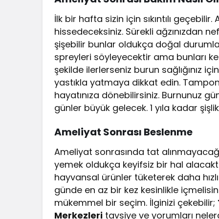
İlk bir hafta sizin için sıkıntılı geçebil
hissedeceksiniz. Sürekli ağzınızdan n
şişebilir bunlar oldukça doğal durumla
spreyleri söyleyecektir ama bunları kes
şekilde ilerlerseniz burun sağlığınız iç
yastıkla yatmaya dikkat edin. Tamponla
hayatınıza dönebilirsiniz. Burnunuz g
günler büyük gelecek. 1 yıla kadar şişlik
Ameliyat Sonrası Beslenme
Ameliyat sonrasında tat alınmayacağı 
yemek oldukça keyifsiz bir hal alacaktır
hayvansal ürünler tüketerek daha hızlı
günde en az bir kez kesinlikle içmelisi
mükemmel bir seçim. İlginizi çekebilir;
Merkezleri
tavsiye ve yorumları neler