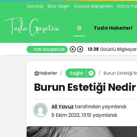
Astroloji
Bize Ulaşın
Gazete Manşetleri
Kripto Pa
Tuzla Haberleri
13:38
Dizüstü Bilgisay
SON GELIŞMELER
Haberler
Burun Estetiği N
Sağlık
Burun Estetiği Nedir
Ali Yavuz
tarafından yayınlandı
5 Ekim 2022, 13:51
yayınlandı