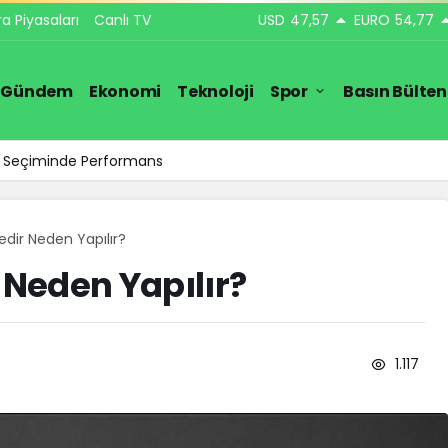
ra Piyasaları
Canlı TV
USD
47,57
EURO
54,77
Gündem
Ekonomi
Teknoloji
Spor
Basın Bülten
ar Seçiminde Performans
edir Neden Yapılır?
 Neden Yapılır?
1.117