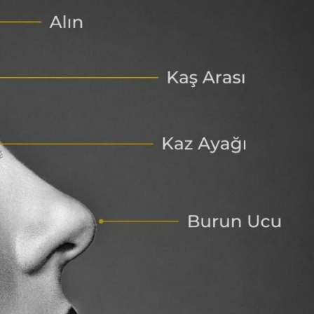
Blog
r
İstanbul Anadolu Yakası
rmans
Temizlik Hizmetleri