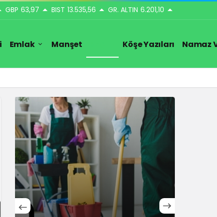
GBP
63,97
BIST
13.535,56
GR. ALTIN
6.201,10
i
Emlak
Manşet
Sağlık
Köşe Yazıları
Namaz V