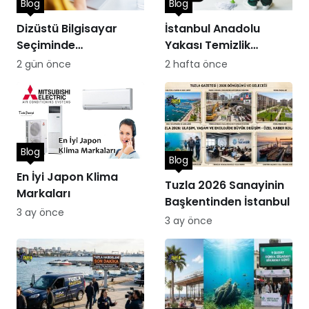
Blog
Blog
Dizüstü Bilgisayar
İstanbul Anadolu
Seçiminde
Yakası Temizlik
Performans
Hizmetleri
2 gün önce
2 hafta önce
Blog
Blog
En İyi Japon Klima
Tuzla 2026 Sanayinin
Markaları
Başkentinden İstanbul
3 ay önce
3 ay önce