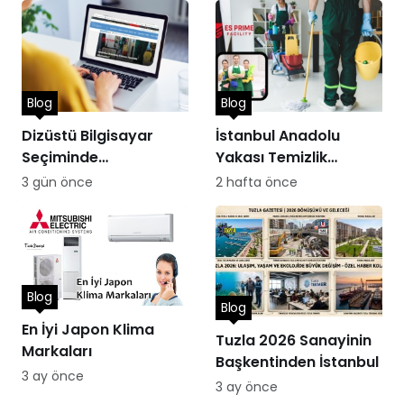
Blog
Blog
Dizüstü Bilgisayar
İstanbul Anadolu
Seçiminde
Yakası Temizlik
Performans
Hizmetleri
3 gün önce
2 hafta önce
Blog
Blog
En İyi Japon Klima
Tuzla 2026 Sanayinin
Markaları
Başkentinden İstanbul
3 ay önce
3 ay önce