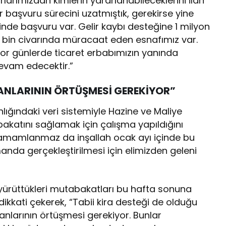
larımızdan kimlerin yararlanabileceklerini ilan
r başvuru sürecini uzatmıştık, gerekirse yine
inde başvuru var. Gelir kaybı desteğine 1 milyon
4 bin civarında müracaat eden esnafımız var.
or günlerde ticaret erbabımızın yanında
evam edecektir.”
YANLARININ ÖRTÜŞMESİ GEREKİYOR”
ğındaki veri sistemiyle Hazine ve Maliye
abakatını sağlamak için çalışma yapıldığını
tamamlanmaz da inşallah ocak ayı içinde bu
da gerçekleştirilmesi için elimizden geleni
 yürüttükleri mutabakatları bu hafta sonuna
kkati çekerek, “Tabii kira desteği de olduğu
eyanlarının örtüşmesi gerekiyor. Bunlar