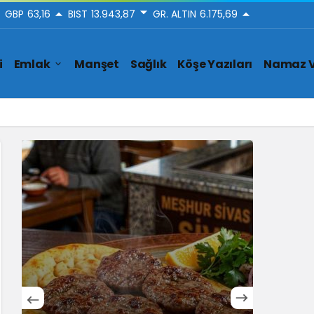
GBP
63,16
BIST
13.943,87
GR. ALTIN
6.175,69
i
Emlak
Manşet
Sağlık
Köşe Yazıları
Namaz V