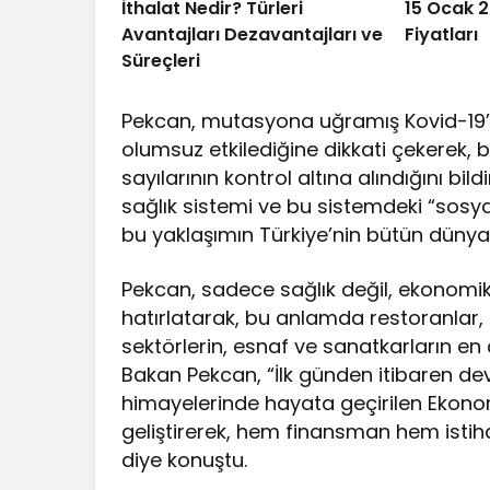
İthalat Nedir? Türleri
15 Ocak 2
Avantajları Dezavantajları ve
Fiyatları
Süreçleri
Pekcan, mutasyona uğramış Kovid-19’u
olumsuz etkilediğine dikkati çekerek, bu
sayılarının kontrol altına alındığını bil
sağlık sistemi ve bu sistemdeki “sosya
bu yaklaşımın Türkiye’nin bütün dünyada
Pekcan, sadece sağlık değil, ekonomik
hatırlatarak, bu anlamda restoranlar, k
sektörlerin, esnaf ve sanatkarların en 
Bakan Pekcan, “İlk günden itibaren de
himayelerinde hayata geçirilen Ekonomi
geliştirerek, hem finansman hem istih
diye konuştu.