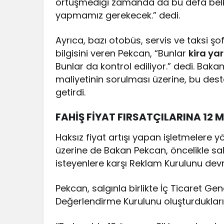
örtüşmediği zamanda da bu defa belk
yapmamız gerekecek.” dedi.
Ayrıca, bazı otobüs, servis ve taksi şo
bilgisini veren Pekcan, “Bunlar
kira ya
Bunlar da kontrol ediliyor.” dedi. Bak
maliyetinin sorulması üzerine, bu destekl
getirdi.
FAHİŞ FİYAT FIRSATÇILARINA 12
Haksız fiyat artışı yapan işletmelere y
üzerine de Bakan Pekcan, öncelikle salg
isteyenlere karşı Reklam Kurulunu devre
Pekcan, salgınla birlikte İç Ticaret G
Değerlendirme Kurulunu oluşturduklarını