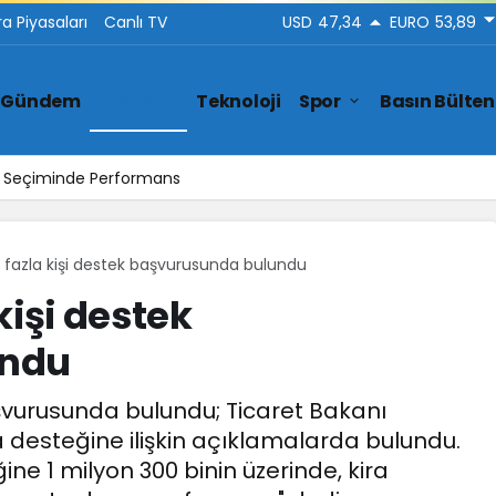
ra Piyasaları
Canlı TV
USD
47,34
EURO
53,89
Gündem
Ekonomi
Teknoloji
Spor
Basın Bülten
Yakası Temizlik Hizmetleri
n fazla kişi destek başvurusunda bulundu
kişi destek
undu
aşvurusunda bulundu; Ticaret Bakanı
a desteğine ilişkin açıklamalarda bulundu.
ne 1 milyon 300 binin üzerinde, kira