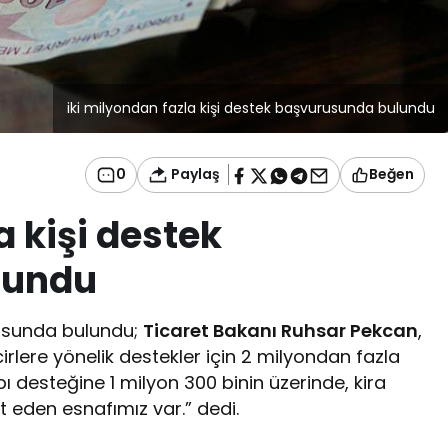
iki milyondan fazla kişi destek başvurusunda bulundu
Paylaş
0
Beğen
a kişi destek
lundu
rusunda bulundu;
Ticaret Bakanı Ruhsar Pekcan
,
cirlere yönelik destekler için 2 milyondan fazla
bı desteğine 1 milyon 300 binin üzerinde, kira
 eden esnafımız var.” dedi.