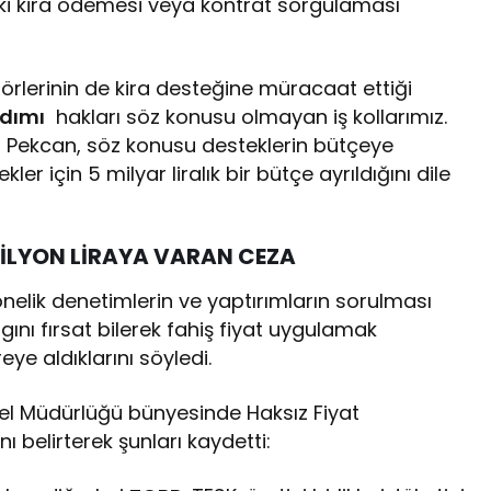
i kira ödemesi veya kontrat sorgulaması
förlerinin de kira desteğine müracaat ettiği
rdımı
hakları söz konusu olmayan iş kollarımız.
an Pekcan, söz konusu desteklerin bütçeye
er için 5 milyar liralık bir bütçe ayrıldığını dile
 MİLYON LİRAYA VARAN CEZA
önelik denetimlerin ve yaptırımların sorulması
ını fırsat bilerek fahiş fiyat uygulamak
ye aldıklarını söyledi.
enel Müdürlüğü bünyesinde Haksız Fiyat
 belirterek şunları kaydetti: