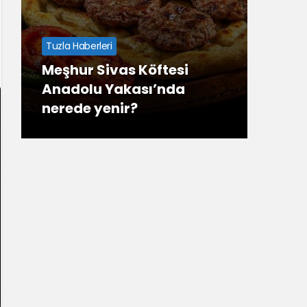
Tuzla Haberleri
Meşhur Sivas Köftesi
Tuzla
Anadolu Yakası’nda
nerede yenir?
En U