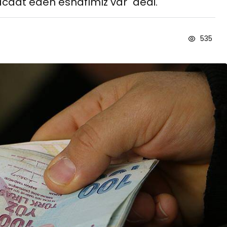
caat eden esnafımız var" dedi.
535
Blog
r
İstanbul Anadolu Yakası
rmans
Temizlik Hizmetleri