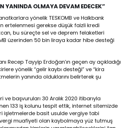
ZIN YANINDA OLMAYA DEVAM EDECEK”
anatkarlara yönelik TESKOMB ve Halkbank
in ertelenmesi gerekse düşük faizli kredi
kcan, bu süreçte sel ve deprem felaketleri
MB üzerinden 50 bin liraya kadar hibe desteği
anı Recep Tayyip Erdoğan’ın geçen ay açıkladığı
irlere yönelik “gelir kaybı desteği” ve “kira
etmelerin yanında olduklarını belirterek şu
i ve başvuruları 30 Aralık 2020 itibarıyla
n 133 iş kolunu tespit ettik, internet sitemizde
cari işletmelerde basit usulde vergiye tabi
 vergi muafiyeti olan kaybolmaya yüz tutmuş