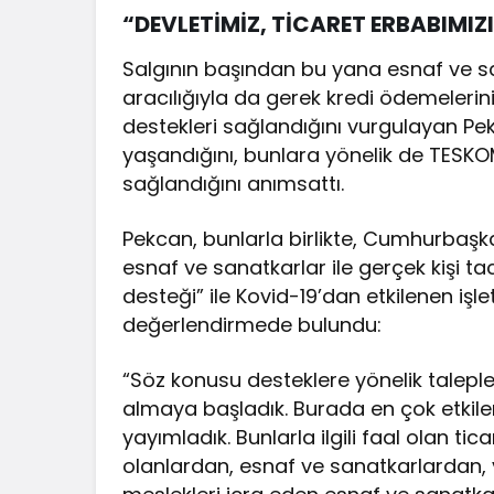
“DEVLETİMİZ, TİCARET ERBABIMI
Salgının başından bu yana esnaf ve s
aracılığıyla da gerek kredi ödemelerin
destekleri sağlandığını vurgulayan Pe
yaşandığını, bunlara yönelik de TESKO
sağlandığını anımsattı.
Pekcan, bunlarla birlikte, Cumhurbaşk
esnaf ve sanatkarlar ile gerçek kişi tac
desteği” ile Kovid-19’dan etkilenen işl
değerlendirmede bulundu:
“Söz konusu desteklere yönelik talepler
almaya başladık. Burada en çok etkilene
yayımladık. Bunlarla ilgili faal olan ti
olanlardan, esnaf ve sanatkarlardan,