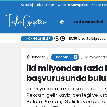
Astroloji
Bize Ulaşın
Gazete Manşetleri
Kripto Pa
Tuzla Haberleri
17:30
İstanbul Anadolu 
SON GELIŞMELER
Haberler
iki milyonda
Ekonomi
iki milyondan fazla 
başvurusunda bul
iki milyondan fazla kişi destek b
Pekcan, gelir kaybı desteği ve kir
Bakan Pekcan, "Gelir kaybı desteği