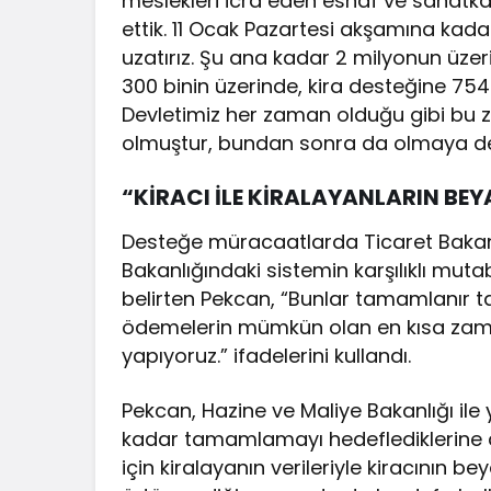
meslekleri icra eden esnaf ve sanatkar
ettik. 11 Ocak Pazartesi akşamına kada
uzatırız. Şu ana kadar 2 milyonun üzer
300 binin üzerinde, kira desteğine 75
Devletimiz her zaman olduğu gibi bu z
olmuştur, bundan sonra da olmaya d
“KİRACI İLE KİRALAYANLARIN BE
Desteğe müracaatlarda Ticaret Bakanlı
Bakanlığındaki sistemin karşılıklı mut
belirten Pekcan, “Bunlar tamamlanır 
ödemelerin mümkün olan en kısa zaman
yapıyoruz.” ifadelerini kullandı.
Pekcan, Hazine ve Maliye Bakanlığı ile
kadar tamamlamayı hedeflediklerine di
için kiralayanın verileriyle kiracının b