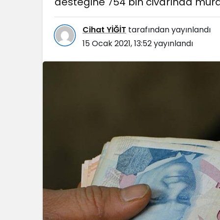
desteğine 754 bin civarında müra
Cihat YİĞİT
tarafından yayınlandı
15 Ocak 2021, 13:52
yayınlandı
Blog
Dizüstü Bilgisaya
Seçiminde Perfo