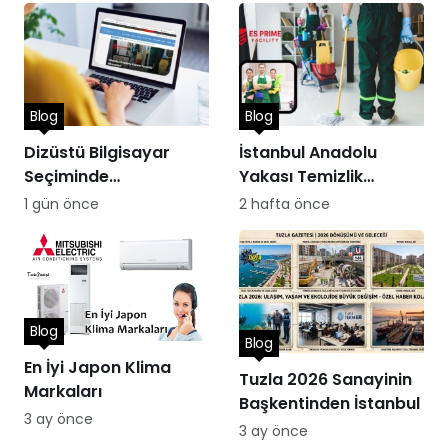
Blog
Blog
Dizüstü Bilgisayar
İstanbul Anadolu
Seçiminde
Yakası Temizlik
Performans
Hizmetleri
1 gün önce
2 hafta önce
Blog
Blog
En İyi Japon Klima
Tuzla 2026 Sanayinin
Markaları
Başkentinden İstanbul
3 ay önce
3 ay önce