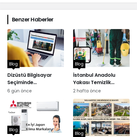
Benzer Haberler
Blog
Blog
Dizüstü Bilgisayar
İstanbul Anadolu
Seçiminde
Yakası Temizlik
Performans
Hizmetleri
6 gün önce
2 hafta önce
Blog
Blog