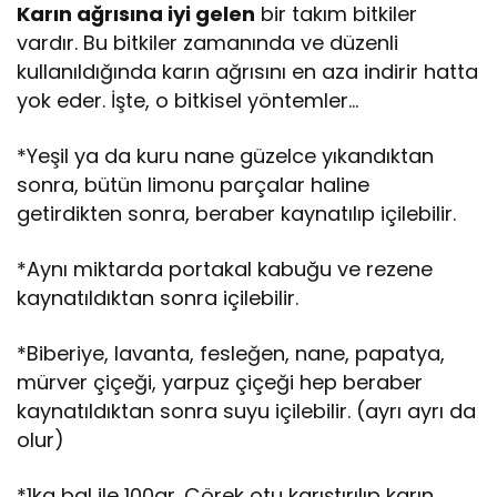
Karın ağrısına iyi gelen
bir takım bitkiler
vardır. Bu bitkiler zamanında ve düzenli
kullanıldığında karın ağrısını en aza indirir hatta
yok eder. İşte, o bitkisel yöntemler…
*Yeşil ya da kuru nane güzelce yıkandıktan
sonra, bütün limonu parçalar haline
getirdikten sonra, beraber kaynatılıp içilebilir.
*Aynı miktarda portakal kabuğu ve rezene
kaynatıldıktan sonra içilebilir.
*Biberiye, lavanta, fesleğen, nane, papatya,
mürver çiçeği, yarpuz çiçeği hep beraber
kaynatıldıktan sonra suyu içilebilir. (ayrı ayrı da
olur)
*1kg bal ile 100gr. Çörek otu karıştırılıp karın