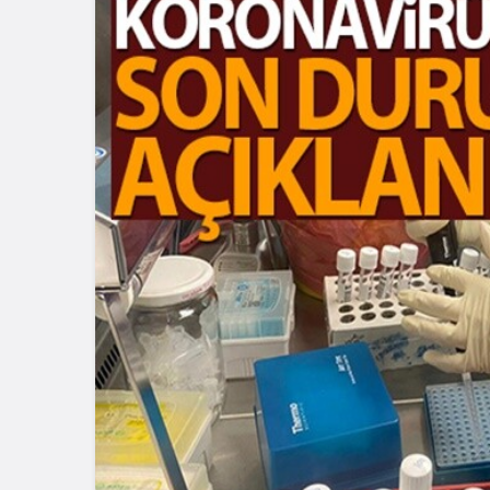
Blog
Dizüstü Bilgisaya
Seçiminde Perfo