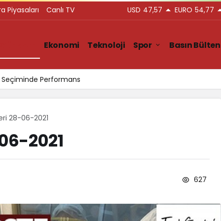
ra Piyasaları
Canlı TV
USD
47,57
EURO
54,77
Gündem
Ekonomi
Teknoloji
Spor
Basın Bülten
ar Seçiminde Performans
leri 28-06-2021
-06-2021
627