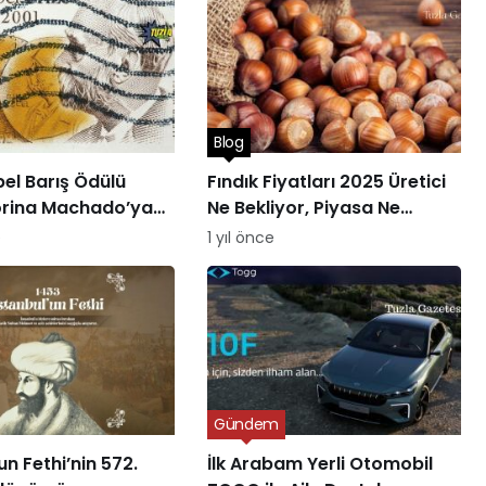
Blog
el Barış Ödülü
Fındık Fiyatları 2025 Üretici
orina Machado’ya
Ne Bekliyor, Piyasa Ne
Sunuyor?
e
1 yıl önce
Gündem
un Fethi’nin 572.
İlk Arabam Yerli Otomobil