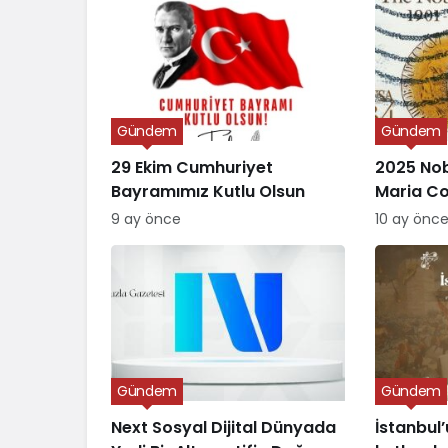
Gündem
Gündem
29 Ekim Cumhuriyet
2025 Nob
Bayramımız Kutlu Olsun
Maria C
Verildi
9 ay önce
10 ay önc
Gündem
Gündem
Next Sosyal Dijital Dünyada
İstanbul’