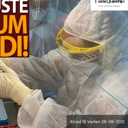
Blog
r
İstanbul Anadolu Yakası
rmans
Temizlik Hizmetleri
Kovid 19 Verileri 28-06-2021