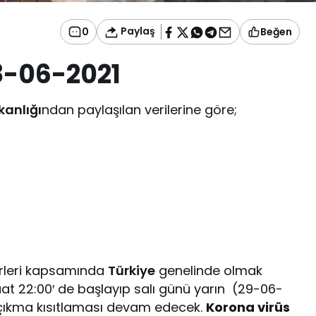
Paylaş
0
Beğen
28-06-2021
kanlığı
ndan paylaşılan verilerine göre;
rleri kapsamında
Türkiye
genelinde olmak
t 22:00′ de başlayıp salı günü yarın (29-06-
çıkma kısıtlaması devam edecek.
Korona virüs