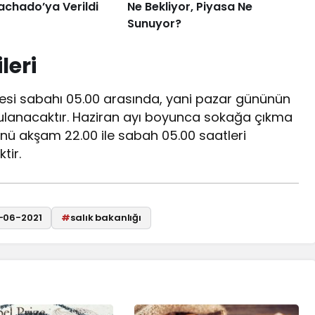
achado’ya Verildi
Ne Bekliyor, Piyasa Ne
Sunuyor?
leri
tesi sabahı 05.00 arasında, yani pazar gününün
lanacaktır. Haziran ayı boyunca sokağa çıkma
ünü akşam 22.00 ile sabah 05.00 saatleri
tir.
8-06-2021
#
salık bakanlığı