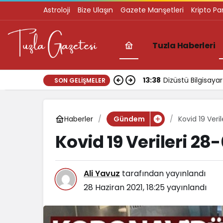
Astroloji
Bize Ulaşın
Gazete Manşetleri
Kripto Pa
Tuzla Haberleri
13:38
Dizüstü Bilgisay
SON GELIŞMELER
Haberler
Kovid 19 Veri
Gündem
Kovid 19 Verileri 28
Ali Yavuz
tarafından yayınlandı
28 Haziran 2021, 18:25
yayınlandı