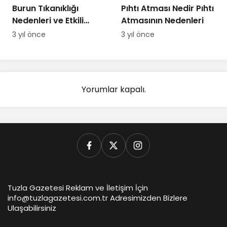
Burun Tıkanıklığı
Pıhtı Atması Nedir Pıhtı
Nedenleri ve Etkili
Atmasının Nedenleri
Çözümler
3 yıl önce
3 yıl önce
Yorumlar kapalı.
Tuzla Gazetesi Reklam ve İletişim İçin
info@tuzlagazetesi.com.tr Adresimizden Bizlere
Ulaşabilirsiniz