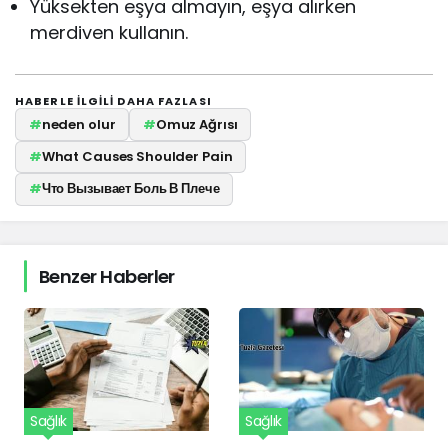
Yüksekten eşya almayın, eşya alırken
merdiven kullanın.
HABERLE ILGILI DAHA FAZLASI
#
neden olur
#
Omuz Ağrısı
#
What Causes Shoulder Pain
#
Что Вызывает Боль В Плече
Benzer Haberler
Sağlık
Sağlık