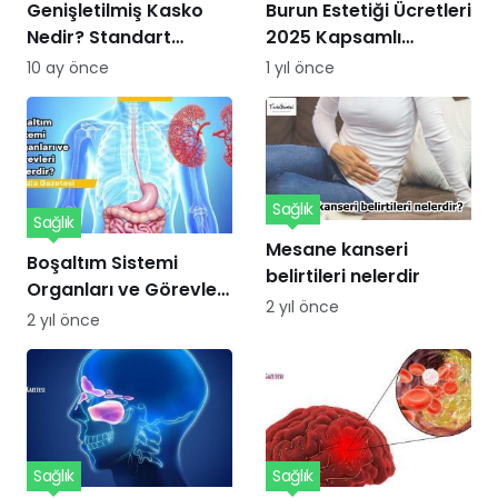
Genişletilmiş Kasko
Burun Estetiği Ücretleri
Nedir? Standart
2025 Kapsamlı
Kaskodan Farkları ve
Kılavuzu
10 ay önce
1 yıl önce
Avantajları Nelerdir?
Sağlık
Sağlık
Mesane kanseri
Boşaltım Sistemi
belirtileri nelerdir
Organları ve Görevleri
2 yıl önce
Nelerdir?
2 yıl önce
Sağlık
Sağlık