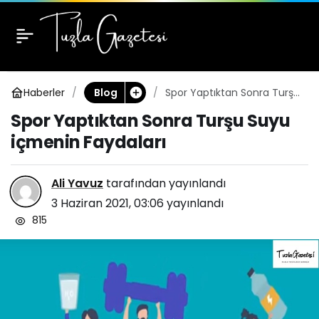
Spor Yaptıktan Sonra
1
Turşu Suyu içmenin
Haberler
Spor Yaptıktan Sonra Turşu
Blog
Faydaları
Suyu içmenin Faydaları
Spor Yaptıktan Sonra Turşu Suyu
içmenin Faydaları
Ali Yavuz
tarafından yayınlandı
3 Haziran 2021, 03:06
yayınlandı
815