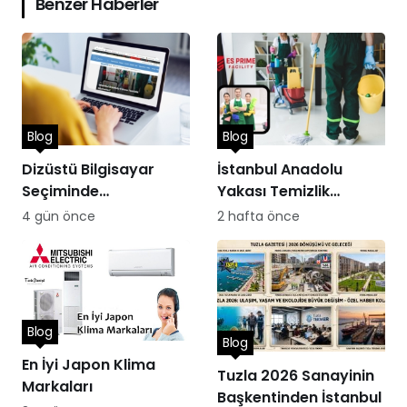
Benzer Haberler
Blog
Blog
Dizüstü Bilgisayar
İstanbul Anadolu
Seçiminde
Yakası Temizlik
Performans
Hizmetleri
4 gün önce
2 hafta önce
Blog
Blog
En İyi Japon Klima
Tuzla 2026 Sanayinin
Markaları
Başkentinden İstanbul