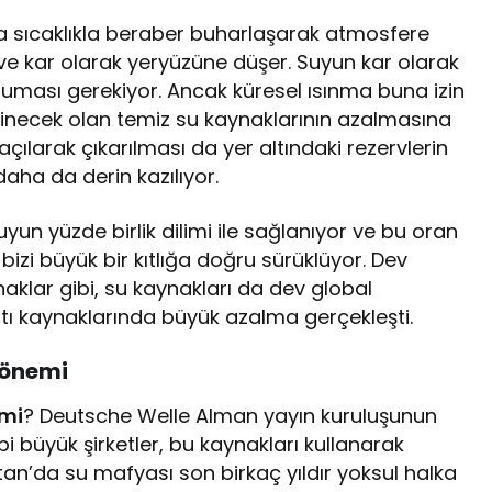
a sıcaklıkla beraber buharlaşarak atmosfere
e kar olarak yeryüzüne düşer. Suyun kar olarak
ğuması gerekiyor. Ancak küresel ısınma buna izin
necek olan temiz su kaynaklarının azalmasına
açılarak çıkarılması da yer altındaki rezervlerin
daha da derin kazılıyor.
 yüzde birlik dilimi ile sağlanıyor ve bu oran
, bizi büyük bir kıtlığa doğru sürüklüyor. Dev
ynaklar gibi, su kaynakları da dev global
 altı kaynaklarında büyük azalma gerçekleşti.
 önemi
emi
? Deutsche Welle Alman yayın kuruluşunun
 büyük şirketler, bu kaynakları kullanarak
tan’da su mafyası son birkaç yıldır yoksul halka