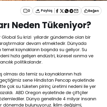
Paylaş
0
Beğen
arı Neden Tükeniyor?
Global Su krizi yıllardır gündemde olan bir
 araştırmalar devam etmektedir. Dünyada
en temel kaynakların başında su geliyor. Su
eni hızla gelişen endüstri, küresel ısınma ve
ncılık politikalarıdır.
olması da temiz su kaynaklarının hızlı
zi geçtiğimiz sene Hindistan Pencap eyaletinde
ette çok su tüketen pirinç üretimi nedeni ile yer
azaldı. ABD Oregon eyaletinde de çiftçiler
zlemlediler. Dünya genelinde 4 milyar insanın
ı bir dönemde bulunuyoruz. İklim değişimi,