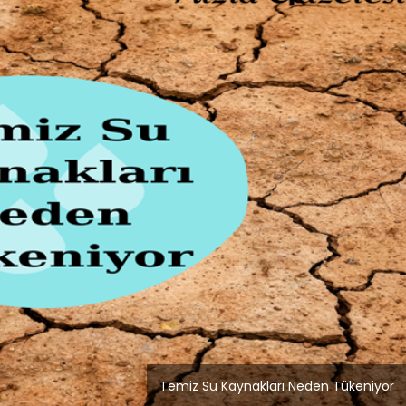
Blog
r
İstanbul Anadolu Yakası
rmans
Temizlik Hizmetleri
Temiz Su Kaynakları Neden Tükeniyor