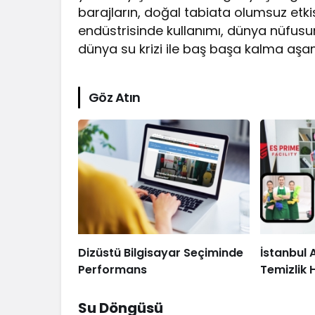
barajların, doğal tabiata olumsuz etki
endüstrisinde kullanımı, dünya nüfus
dünya su krizi ile baş başa kalma aş
Göz Atın
Dizüstü Bilgisayar Seçiminde
İstanbul 
Performans
Temizlik 
Su Döngüsü