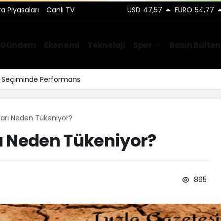
ra Piyasaları
Canlı TV
USD
47,57
EURO
54,77
Gündem
Ekonomi
Teknoloji
Spor
Basın Bülten
ar Seçiminde Performans
arı Neden Tükeniyor?
ı Neden Tükeniyor?
865