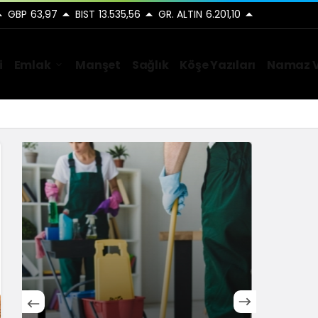
GBP
63,97
BIST
13.535,56
GR. ALTIN
6.201,10
i
Emlak
Manşet
Sağlık
Köşe Yazıları
Namaz V