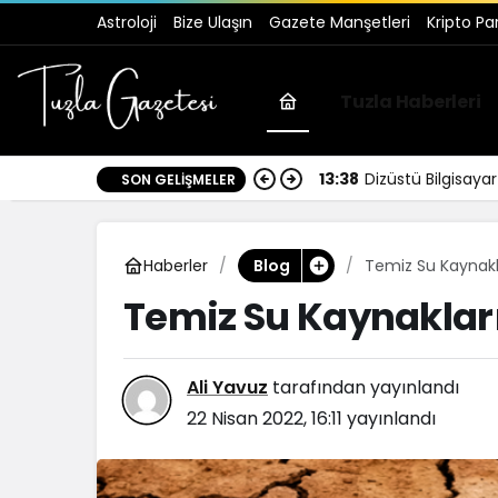
Astroloji
Bize Ulaşın
Gazete Manşetleri
Kripto Pa
Tuzla Haberleri
13:38
Dizüstü Bilgisay
SON GELIŞMELER
Haberler
Temiz Su Kaynakl
Blog
Temiz Su Kaynaklar
Ali Yavuz
tarafından yayınlandı
22 Nisan 2022, 16:11
yayınlandı