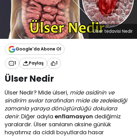
Ülser tedavisi Nedir
Google'da Abone Ol
1
Paylaş
1
Ülser Nedir
Ülser Nedir? Mide ülseri,
mide asidinin ve
sindirim sıvılar tarafından mide de zedelediği
zamanla yaraya dönüştürdüğü dokulara
denir
. Diğer adıyla
enflamasyon
dediğimiz
yaralardır. Ülser sanılanın aksine günlük
hayatımız da ciddi boyutlarda hasar