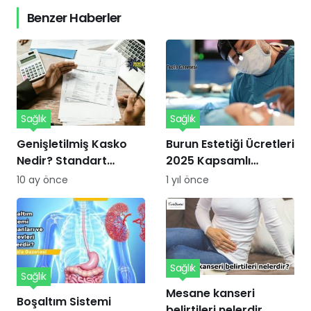
Benzer Haberler
Sağlık
Sağlık
Genişletilmiş Kasko
Burun Estetiği Ücretleri
Nedir? Standart
2025 Kapsamlı
Kaskodan Farkları ve
Kılavuzu
10 ay önce
1 yıl önce
Avantajları Nelerdir?
Sağlık
Sağlık
Mesane kanseri
Boşaltım Sistemi
belirtileri nelerdir