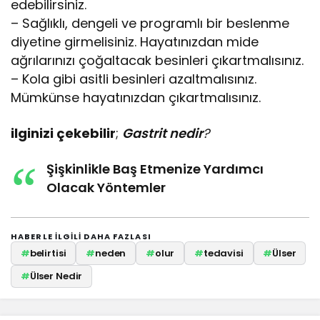
edebilirsiniz.
– Sağlıklı, dengeli ve programlı bir beslenme
diyetine girmelisiniz. Hayatınızdan mide
ağrılarınızı çoğaltacak besinleri çıkartmalısınız.
– Kola gibi asitli besinleri azaltmalısınız.
Mümkünse hayatınızdan çıkartmalısınız.
ilginizi çekebilir
;
Gastrit nedir
?
Şişkinlikle Baş Etmenize Yardımcı
Olacak Yöntemler
HABERLE ILGILI DAHA FAZLASI
#
belirtisi
#
neden
#
olur
#
tedavisi
#
Ülser
#
Ülser Nedir