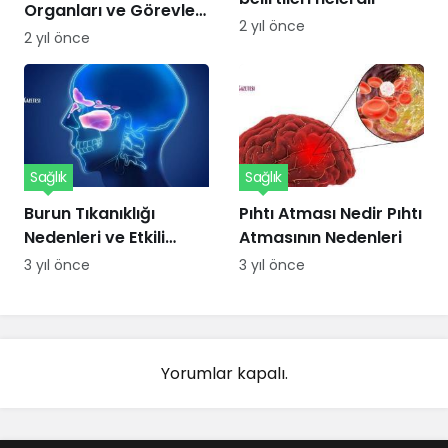
Organları ve Görevleri
2 yıl önce
Nelerdir?
2 yıl önce
Sağlık
Sağlık
Burun Tıkanıklığı
Pıhtı Atması Nedir Pıhtı
Nedenleri ve Etkili
Atmasının Nedenleri
Çözümler
3 yıl önce
3 yıl önce
Yorumlar kapalı.