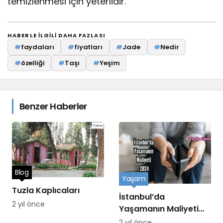
temizlenmesi için yeterlidir.
HABERLE ILGILI DAHA FAZLASI
#
faydaları
#
fiyatları
#
Jade
#
Nedir
#
özelliği
#
Taşı
#
Yeşim
Benzer Haberler
Blog
Yaşam
Tuzla Kaplıcaları
İstanbul’da
2 yıl önce
Yaşamanın Maliyeti
2024
2 yıl önce