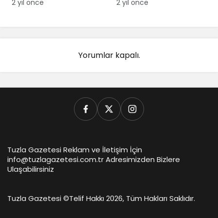
MHRS’den Nasıl
2 yıl önce
2 yıl önce
Randevu Alınır?
Yorumlar kapalı.
Tuzla Gazetesi Reklam ve İletişim İçin
info@tuzlagazetesi.com.tr Adresimizden Bizlere
Ulaşabilirsiniz
Tuzla Gazetesi ©
Telif Hakkı 2026, Tüm Hakları Saklıdır.