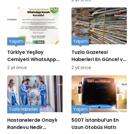
Yaşam
Yaşam
Türkiye Yeşilay
Tuzla Gazetesi
Cemiyeti WhatsApp
Haberleri En Güncel ve
Kanalı Kuruldu
Doğru Bilgiler
2 yıl önce
2 yıl önce
Tuzla Haberleri
Yaşam
Hastanelerde Onaylı
500T İstanbul’un En
Randevu Nedir
Uzun Otobüs Hattı