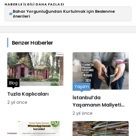
HABERLE ILGILI DAHA FAZLASI
Bahar Yorgunluğundan Kurtulmak için Beslenme
#
önerileri
Benzer Haberler
Blog
Yaşam
Tuzla Kaplıcaları
İstanbul’da
2 yıl önce
Yaşamanın Maliyeti
2024
2 yıl önce