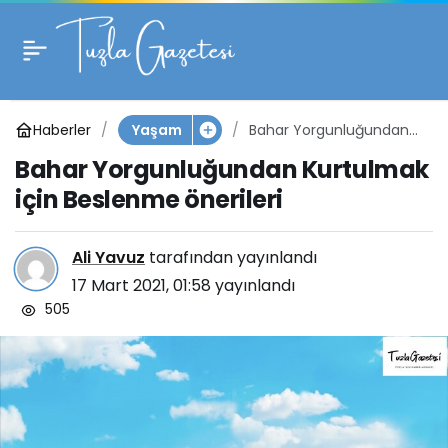
Bahar Yorgunluğundan
0
Kurtulmak için
Haberler
Bahar Yorgunluğundan
Yaşam
Beslenme önerileri
Kurtulmak için Beslenme
Bahar Yorgunluğundan Kurtulmak
önerileri
için Beslenme önerileri
Ali Yavuz
tarafından yayınlandı
17 Mart 2021, 01:58
yayınlandı
505