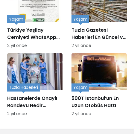
Yaşam
Yaşam
Türkiye Yeşilay
Tuzla Gazetesi
Cemiyeti WhatsApp
Haberleri En Güncel ve
Kanalı Kuruldu
Doğru Bilgiler
2 yıl önce
2 yıl önce
Tuzla Haberleri
Yaşam
Hastanelerde Onaylı
500T İstanbul’un En
Randevu Nedir
Uzun Otobüs Hattı
MHRS’den Nasıl
2 yıl önce
2 yıl önce
Randevu Alınır?