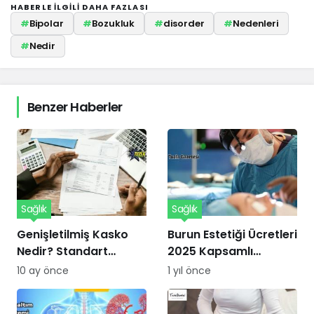
HABERLE ILGILI DAHA FAZLASI
#
Bipolar
#
Bozukluk
#
disorder
#
Nedenleri
#
Nedir
Benzer Haberler
Sağlık
Sağlık
Genişletilmiş Kasko
Burun Estetiği Ücretleri
Nedir? Standart
2025 Kapsamlı
Kaskodan Farkları ve
Kılavuzu
10 ay önce
1 yıl önce
Avantajları Nelerdir?