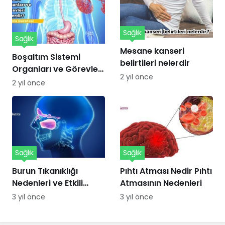
Sağlık
Sağlık
Mesane kanseri
Boşaltım Sistemi
belirtileri nelerdir
Organları ve Görevleri
2 yıl önce
Nelerdir?
2 yıl önce
Sağlık
Sağlık
Burun Tıkanıklığı
Pıhtı Atması Nedir Pıhtı
Nedenleri ve Etkili
Atmasının Nedenleri
Çözümler
3 yıl önce
3 yıl önce