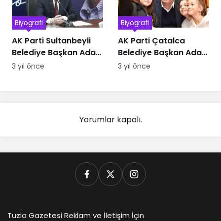
Biyografi
Biyografi
AK Parti Sultanbeyli
AK Parti Çatalca
Belediye Başkan Adayı
Belediye Başkan Adayı
Ali Tombaş Kimdir
Mesut Üner kimdir
3 yıl önce
3 yıl önce
Yorumlar kapalı.
Tuzla Gazetesi Reklam ve İletişim İçin