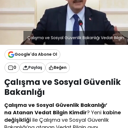
Çalışma ve Sosyal Güvenlik Bakanlığı Vedat Bilgin
Google'da Abone Ol
0
Paylaş
Beğen
Çalışma ve Sosyal Güvenlik
Bakanlığı
Çalışma
ve
Sosyal
Güvenlik
Bakanlığı’
na
Atanan
Vedat
Bilgin
Kimdir
? Yeni
kabine
değişikliği
ile Çalışma ve Sosyal Güvenlik
Bakanlığı’na atanan Vedat Bilgin aynı