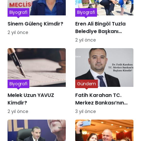
Biyografi
Biyografi
Sinem Gülenç Kimdir?
Eren Ali Bingöl Tuzla
Belediye Başkanı
2 yıl önce
Kimdir
2 yıl önce
Biyografi
Gündem
Melek Uzun YAVUZ
Fatih Karahan TC.
Kimdir?
Merkez Bankası’nın
Yeni Başkanı Kimdir
2 yıl önce
3 yıl önce