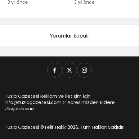
Ali Tombaş Kimdir
Mesut Üner kimdir
3 yıl önce
3 yıl önce
Yorumlar kapalı.
Tuzla Gazetesi Reklam ve İletişim İçin
info@tuzlagazetesi.com.tr Adresimizden Bizlere
Ulaşabilirsiniz
Tuzla Gazetesi ©
Telif Hakkı 2026, Tüm Hakları Saklıdır.