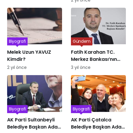
Biyografi
Gündem
Melek Uzun YAVUZ
Fatih Karahan TC.
Kimdir?
Merkez Bankası’nın
Yeni Başkanı Kimdir
2 yıl önce
3 yıl önce
Biyografi
Biyografi
AK Parti Sultanbeyli
AK Parti Çatalca
Belediye Başkan Adayı
Belediye Başkan Adayı