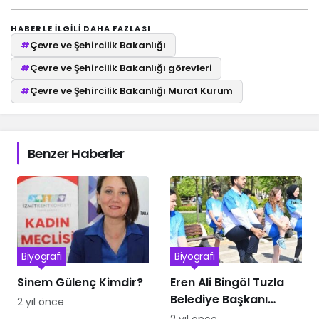
HABERLE ILGILI DAHA FAZLASI
#
Çevre ve Şehircilik Bakanlığı
#
Çevre ve Şehircilik Bakanlığı görevleri
#
Çevre ve Şehircilik Bakanlığı Murat Kurum
Benzer Haberler
Biyografi
Biyografi
Sinem Gülenç Kimdir?
Eren Ali Bingöl Tuzla
Belediye Başkanı
2 yıl önce
Kimdir
2 yıl önce