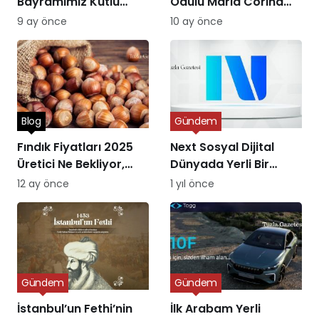
Bayramımız Kutlu
Ödülü Maria Corina
Olsun
Machado’ya Verildi
9 ay önce
10 ay önce
Blog
Gündem
Fındık Fiyatları 2025
Next Sosyal Dijital
Üretici Ne Bekliyor,
Dünyada Yerli Bir
Piyasa Ne Sunuyor?
Alternatifin Doğuşu
12 ay önce
1 yıl önce
Gündem
Gündem
İstanbul’un Fethi’nin
İlk Arabam Yerli