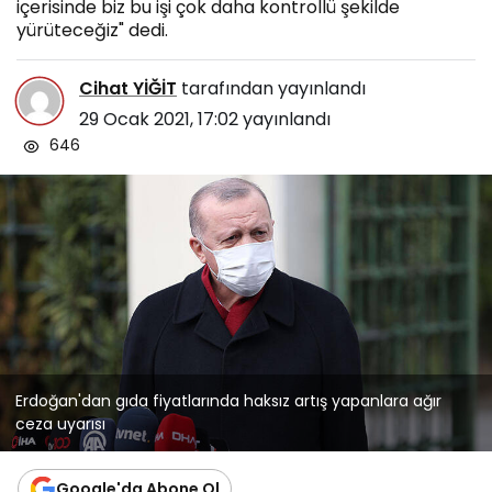
içerisinde biz bu işi çok daha kontrollü şekilde
yürüteceğiz" dedi.
Cihat YİĞİT
tarafından yayınlandı
29 Ocak 2021, 17:02
yayınlandı
646
Erdoğan'dan gıda fiyatlarında haksız artış yapanlara ağır
ceza uyarısı
Google'da Abone Ol