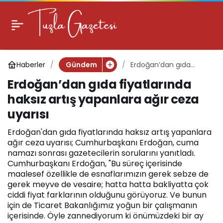
Erdoğan’dan gıda
0
fiyatlarında haksız
Haberler
Erdoğan’dan gıda
Gündem
artış yapanlara ağır
fiyatlarında haksız artış
Erdoğan’dan gıda fiyatlarında
yapanlara ağır ceza
ceza uyarısı
uyarısı
haksız artış yapanlara ağır ceza
uyarısı
Erdoğan'dan gıda fiyatlarında haksız artış yapanlara
ağır ceza uyarısı; Cumhurbaşkanı Erdoğan, cuma
namazı sonrası gazetecilerin sorularını yanıtladı.
Cumhurbaşkanı Erdoğan, "Bu süreç içerisinde
maalesef özellikle de esnaflarımızın gerek sebze de
gerek meyve de vesaire; hatta hatta bakliyatta çok
ciddi fiyat farklarının olduğunu görüyoruz. Ve bunun
için de Ticaret Bakanlığımız yoğun bir çalışmanın
içerisinde. Öyle zannediyorum ki önümüzdeki bir ay