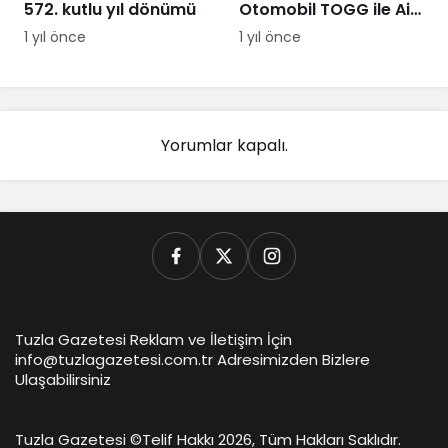
572. kutlu yıl dönümü
Otomobil TOGG ile Aile
Destek Programı
1 yıl önce
1 yıl önce
Yorumlar kapalı.
Tuzla Gazetesi Reklam ve İletişim İçin
info@tuzlagazetesi.com.tr Adresimizden Bizlere
Ulaşabilirsiniz
Tuzla Gazetesi ©
Telif Hakkı 2026, Tüm Hakları Saklıdır.