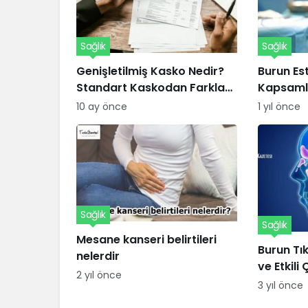
Sağlık
Sağlık
Genişletilmiş Kasko Nedir?
Burun Est
Standart Kaskodan Farkları
Kapsamlı
ve Avantajları Nelerdir?
10 ay önce
1 yıl önce
Sağlık
Sağlık
Mesane kanseri belirtileri
Burun Tık
nelerdir
ve Etkili
2 yıl önce
3 yıl önce