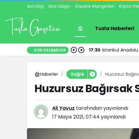
Astroloji
Bize Ulaşın
Gazete Manşetleri
Kripto Pa
Tuzla Haberleri
17:30
İstanbul Anadolu 
SON GELIŞMELER
Haberler
Huzursuz Bağır
Sağlık
Huzursuz Bağırsak 
Ali Yavuz
tarafından yayınlandı
17 Mayıs 2021, 07:44
yayınlandı