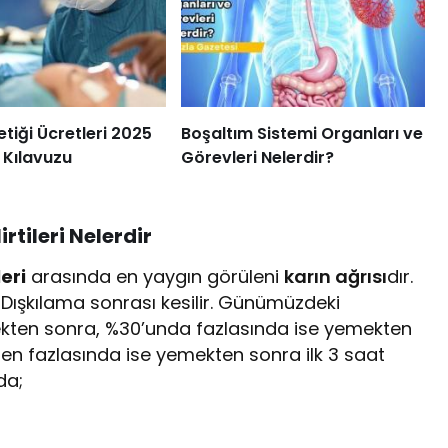
etiği Ücretleri 2025
Boşaltım Sistemi Organları ve
 Kılavuzu
Görevleri Nelerdir?
tileri Nelerdir
eri
arasında en yaygın görüleni
karın ağrısı
dır.
 Dışkılama sonrası kesilir. Günümüzdeki
ekten sonra, %30’unda fazlasında ise yemekten
den fazlasında ise yemekten sonra ilk 3 saat
da;