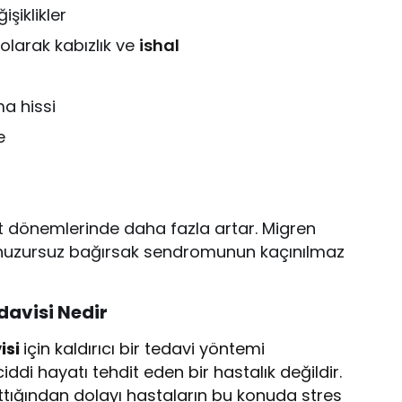
şiklikler
olarak kabızlık ve
ishal
ma hissi
e
adet dönemlerinde daha fazla artar. Migren
 huzursuz bağırsak sendromunun kaçınılmaz
avisi Nedir
isi
için kaldırıcı bir tedavi yöntemi
ddi hayatı tehdit eden bir hastalık değildir.
ttığından dolayı hastaların bu konuda stres