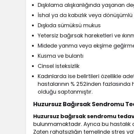
Dışkılama alışkanlığında yaşanan deği
İshal ya da kabızlık veya dönüşümlü 
Dışkıda sümüksü mukus
Yetersiz bağırsak hareketleri ve ıkın
Midede yanma veya ekşime geğirm
Kusma ve bulantı
Cinsel isteksizlik
Kadınlarda ise belirtileri özellikle 
hastalarının % 252inden fazlasında
olduğu saptanmıştır.
Huzursuz Bağırsak Sendromu Ted
Huzursuz bağırsak sendromu tedav
bulunmamaktadır. Ayrıca bu hastalık ci
Zaten rahatsızlığın temelinde stres ya