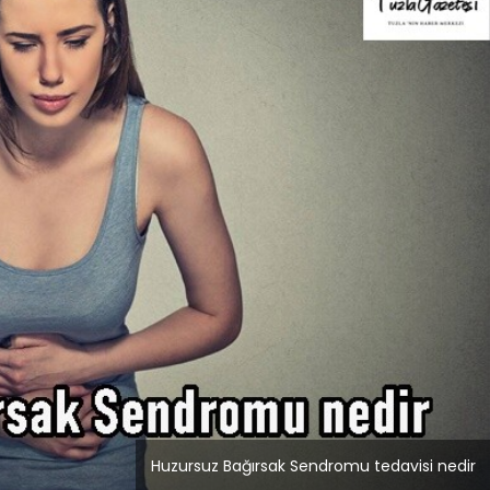
Blog
r
İstanbul Anadolu Yakası
rmans
Temizlik Hizmetleri
Huzursuz Bağırsak Sendromu tedavisi nedir