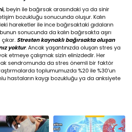
ni
, beyin ile bağırsak arasındaki ya da sinir
iletişim bozukluğu sonucunda oluşur. Kalın
i hareketler ile ince bağırsaktaki gıdaların
 bunun sonucunda da kalın bağırsakta aşırı
 çıkar.
Stresten kaynaklı bağırsakta oluşan
nız yoktur
. Ancak yaşantınızda oluşan stres ya
yok etmeye çalışmak sizin elinizdedir. Her
rsak sendromunda da stres önemli bir faktör
 araştırmalarda toplumumuzda %20 ile %30’un
lu hastaların kaygı bozukluğu ya da anksiyete