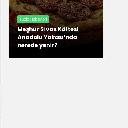
Tuzla Haberleri
Meşhur Sivas Köftesi
Tuzla
Anadolu Yakası’nda
nerede yenir?
En U