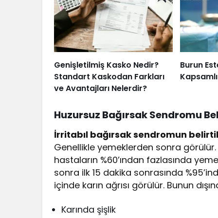
Genişletilmiş Kasko Nedir?
Burun Est
Standart Kaskodan Farkları
Kapsamlı
ve Avantajları Nelerdir?
Huzursuz Bağırsak Sendromu Belir
İrritabıl bağırsak sendromun belirtil
Genellikle yemeklerden sonra görülür.
hastaların %60’ından fazlasında yem
sonra ilk 15 dakika sonrasında %95’in
içinde karın ağrısı görülür. Bunun dışın
Karında şişlik