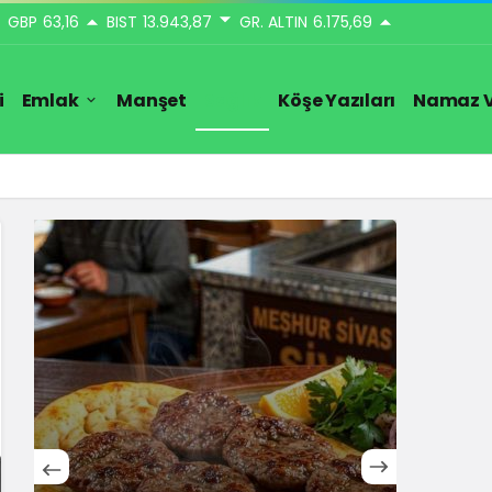
GBP
63,16
BIST
13.943,87
GR. ALTIN
6.175,69
i
Emlak
Manşet
Sağlık
Köşe Yazıları
Namaz V