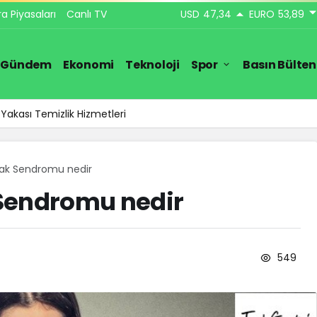
ra Piyasaları
Canlı TV
USD
47,34
EURO
53,89
Gündem
Ekonomi
Teknoloji
Spor
Basın Bülten
Yakası Temizlik Hizmetleri
sak Sendromu nedir
Sendromu nedir
549