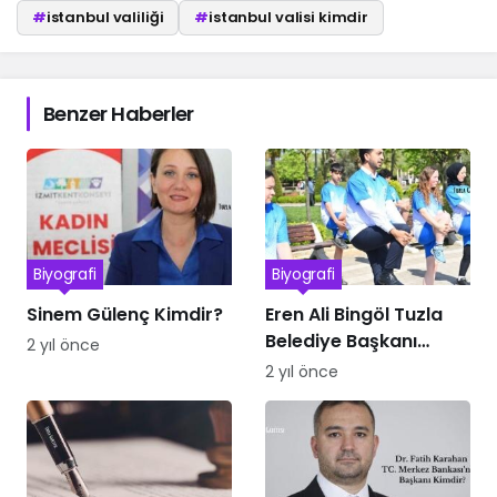
#
istanbul valiliği
#
istanbul valisi kimdir
Benzer Haberler
Biyografi
Biyografi
Sinem Gülenç Kimdir?
Eren Ali Bingöl Tuzla
Belediye Başkanı
2 yıl önce
Kimdir
2 yıl önce