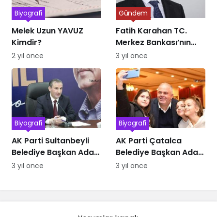
Biyografi
Gündem
Melek Uzun YAVUZ
Fatih Karahan TC.
Kimdir?
Merkez Bankası’nın
Yeni Başkanı Kimdir
2 yıl önce
3 yıl önce
Biyografi
Biyografi
AK Parti Sultanbeyli
AK Parti Çatalca
Belediye Başkan Adayı
Belediye Başkan Adayı
Ali Tombaş Kimdir
Mesut Üner kimdir
3 yıl önce
3 yıl önce