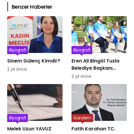
Benzer Haberler
Biyografi
Biyografi
Sinem Gülenç Kimdir?
Eren Ali Bingöl Tuzla
Belediye Başkanı
2 yıl önce
Kimdir
2 yıl önce
Biyografi
Gündem
Melek Uzun YAVUZ
Fatih Karahan TC.