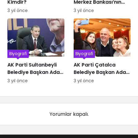
Kimdir?
Merkez Bankası’nın
Yeni Başkanı Kimdir
3 yıl önce
3 yıl önce
Biyografi
Biyografi
AK Parti Sultanbeyli
AK Parti Çatalca
Belediye Başkan Adayı
Belediye Başkan Adayı
Ali Tombaş Kimdir
Mesut Üner kimdir
3 yıl önce
3 yıl önce
Yorumlar kapalı.