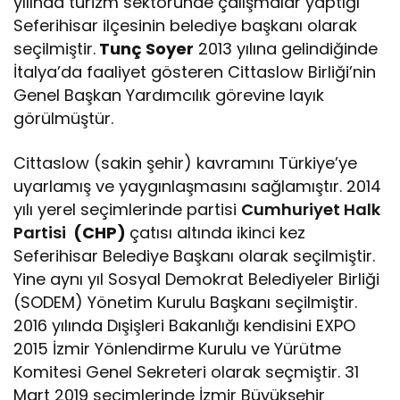
yılında turizm sektöründe çalışmalar yaptığı
Seferihisar ilçesinin belediye başkanı olarak
seçilmiştir.
Tunç Soyer
2013 yılına gelindiğinde
İtalya’da faaliyet gösteren Cittaslow Birliği’nin
Genel Başkan Yardımcılık görevine layık
görülmüştür.
Cittaslow (sakin şehir) kavramını Türkiye’ye
uyarlamış ve yaygınlaşmasını sağlamıştır. 2014
yılı yerel seçimlerinde partisi
Cumhuriyet Halk
Partisi
(CHP)
çatısı altında ikinci kez
Seferihisar Belediye Başkanı olarak seçilmiştir.
Yine aynı yıl Sosyal Demokrat Belediyeler Birliği
(SODEM) Yönetim Kurulu Başkanı seçilmiştir.
2016 yılında Dışişleri Bakanlığı kendisini EXPO
2015 İzmir Yönlendirme Kurulu ve Yürütme
Komitesi Genel Sekreteri olarak seçmiştir. 31
Mart 2019 seçimlerinde İzmir Büyükşehir