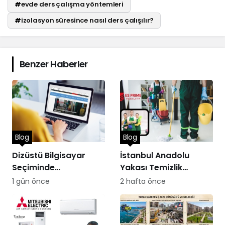
#
evde ders çalışma yöntemleri
#
izolasyon süresince nasıl ders çalışılır?
Benzer Haberler
Blog
Blog
Dizüstü Bilgisayar
İstanbul Anadolu
Seçiminde
Yakası Temizlik
Performans
Hizmetleri
1 gün önce
2 hafta önce