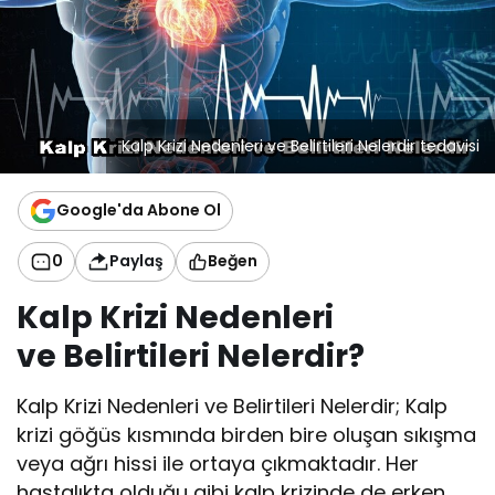
Kalp Krizi Nedenleri ve Belirtileri Nelerdir tedavisi
Google'da Abone Ol
0
Paylaş
Beğen
Kalp
Krizi
Nedenleri
ve
Belirtileri
Nelerdir
?
Kalp Krizi Nedenleri ve Belirtileri Nelerdir; Kalp
krizi göğüs kısmında birden bire oluşan sıkışma
veya ağrı hissi ile ortaya çıkmaktadır. Her
hastalıkta olduğu gibi kalp krizinde de erken