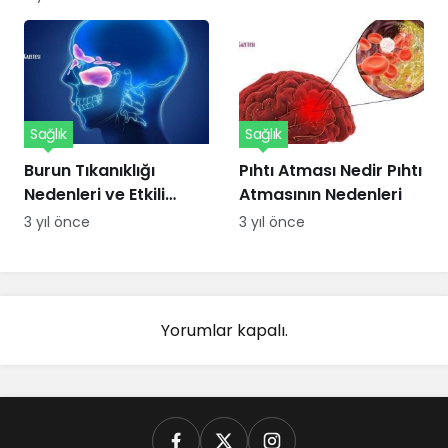
Sağlık
Sağlık
Burun Tıkanıklığı
Pıhtı Atması Nedir Pıhtı
Nedenleri ve Etkili
Atmasının Nedenleri
Çözümler
3 yıl önce
3 yıl önce
Yorumlar kapalı.