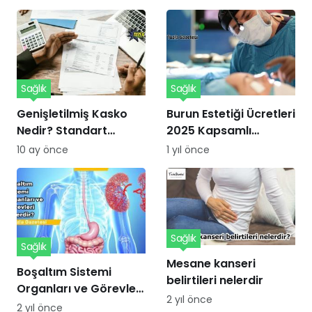
Sağlık
Sağlık
Genişletilmiş Kasko
Burun Estetiği Ücretleri
Nedir? Standart
2025 Kapsamlı
Kaskodan Farkları ve
Kılavuzu
10 ay önce
1 yıl önce
Avantajları Nelerdir?
Sağlık
Sağlık
Mesane kanseri
Boşaltım Sistemi
belirtileri nelerdir
Organları ve Görevleri
2 yıl önce
Nelerdir?
2 yıl önce