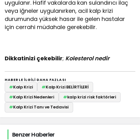
uygulanır. Hafif vakalarda kan sulandırıcı ilaç
veya iğneler uygulanırken, acil kalp krizi
durumunda yüksek hasar ile gelen hastalar
için cerrahi müdahale gerekebilir.
Dikkatinizi çekebilir
;
Kolesterol nedir
HABERLE ILGILI DAHA FAZLASI
#
Kalp Krizi
#
Kalp Krizi BELİRTİLERİ
#
Kalp Krizi Nedenleri
#
kalp krizi risk faktörleri
#
Kalp Krizi Tanı ve Tedavisi
Benzer Haberler