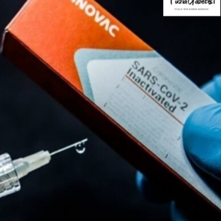
Blog
r
İstanbul Anadolu Yakası
rmans
Temizlik Hizmetleri