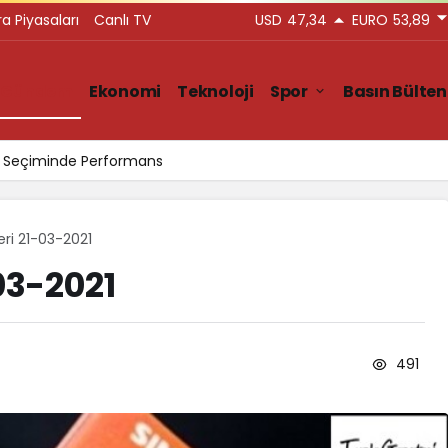
ra Piyasaları
Canlı TV
USD
47,34
EURO
53,89
Gündem
Ekonomi
Teknoloji
Spor
Basın Bülten
ar Seçiminde Performans
leri 21-03-2021
-03-2021
491