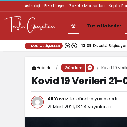
Astroloji
Bize Ulaşın
Gazete Manşetleri
Kripto Pa
Tuzla Haberleri
13:38
Dizüstü Bilgisay
SON GELIŞMELER
Haberler
Kovid 19 Veri
Gündem
Kovid 19 Verileri 21
Ali Yavuz
tarafından yayınlandı
21 Mart 2021, 18:24
yayınlandı