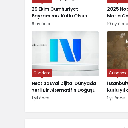
29 Ekim Cumhuriyet
2025 Nob
Bayramımız Kutlu Olsun
Maria C
Verildi
9 ay önce
10 ay önc
Gündem
Gündem
Next Sosyal Dijital Dünyada
İstanbul’
Yerli Bir Alternatifin Doğuşu
kutlu yı
1 yıl önce
1 yıl önce