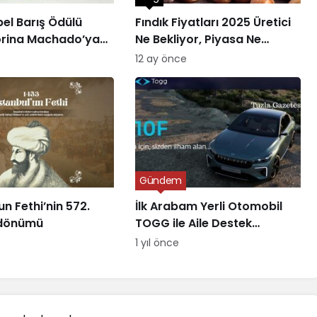
el Barış Ödülü
Fındık Fiyatları 2025 Üretici
orina Machado’ya
Ne Bekliyor, Piyasa Ne
Sunuyor?
e
12 ay önce
Gündem
un Fethi’nin 572.
İlk Arabam Yerli Otomobil
l dönümü
TOGG ile Aile Destek
Programı
1 yıl önce