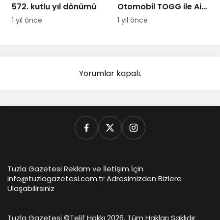
572. kutlu yıl dönümü
Otomobil TOGG ile Aile
Destek Programı
1 yıl önce
1 yıl önce
Yorumlar kapalı.
Tuzla Gazetesi Reklam ve İletişim İçin
info@tuzlagazetesi.com.tr Adresimizden Bizlere
Ulaşabilirsiniz
Tuzla Gazetesi ©
Telif Hakkı 2026, Tüm Hakları Saklıdır.