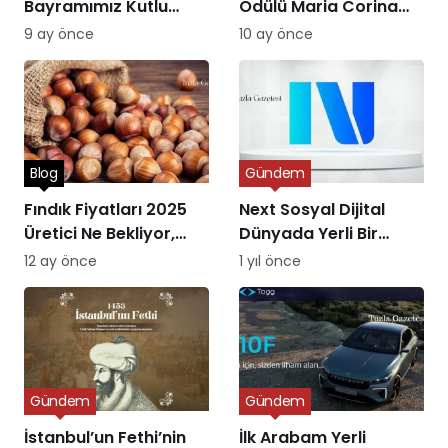
Bayramımız Kutlu
Ödülü Maria Corina
Olsun
Machado’ya Verildi
9 ay önce
10 ay önce
Blog
Gündem
Fındık Fiyatları 2025
Next Sosyal Dijital
Üretici Ne Bekliyor,
Dünyada Yerli Bir
Piyasa Ne Sunuyor?
Alternatifin Doğuşu
12 ay önce
1 yıl önce
Gündem
Gündem
İstanbul’un Fethi’nin
İlk Arabam Yerli