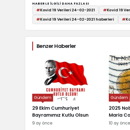
HABERLE ILGILI DAHA FAZLASI
#
Kovid 19 Verileri 24-02-2021
#
Kovid 19 Ve
#
Kovid 19 Verileri 24-02-2021 haberleri
#
Ko
Benzer Haberler
Gündem
Gündem
29 Ekim Cumhuriyet
2025 Nob
Bayramımız Kutlu Olsun
Maria C
Verildi
9 ay önce
10 ay önc