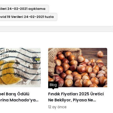
rileri 24-02-2021 açıklama
vid 19 Verileri 24-02-2021 tuzla
Blog
el Barış Ödülü
Fındık Fiyatları 2025 Üretici
orina Machado’ya
Ne Bekliyor, Piyasa Ne
Sunuyor?
e
12 ay önce