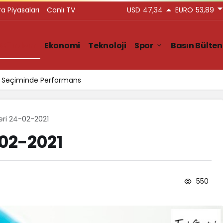
ra Piyasaları
Canlı TV
USD
47,34
EURO
53,89
Gündem
Ekonomi
Teknoloji
Spor
Basın Bülten
ar Seçiminde Performans
leri 24-02-2021
-02-2021
550