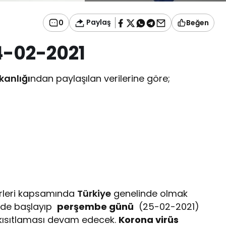
Paylaş
0
Beğen
24-02-2021
kanlığı
ndan paylaşılan verilerine göre;
61
rleri kapsamında
Türkiye
genelinde olmak
′ de başlayıp
perşembe günü
(25-02-2021)
kısıtlaması devam edecek.
Korona virüs