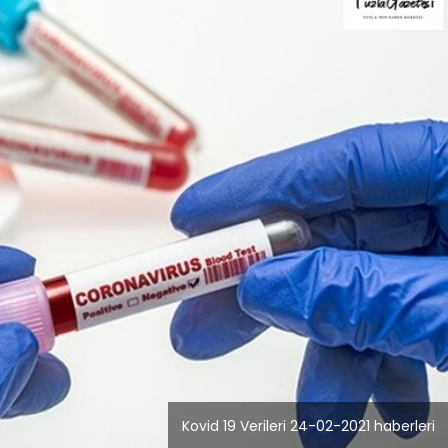
Blog
üstü Bilgisayar
İstanbul Ana
çiminde Performans
Temizlik Hizm
Kovid 19 Verileri 24-02-2021 haberleri