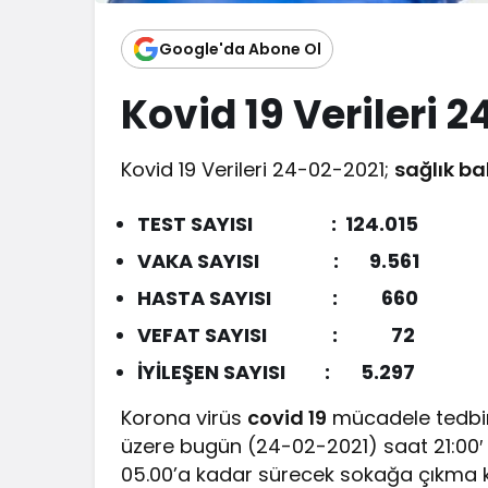
Google'da Abone Ol
Kovid 19 Verileri 
Kovid 19 Verileri 24-02-2021;
sağlık ba
TEST SAYISI : 124.015
VAKA SAYISI : 9.5
HASTA SAYISI : 660
VEFAT SAYISI : 72
İYİLEŞEN SAYISI : 5.297
Korona virüs
covid 19
mücadele tedbi
üzere bugün (24-02-2021) saat 21:00
05.00’a kadar sürecek sokağa çıkma 