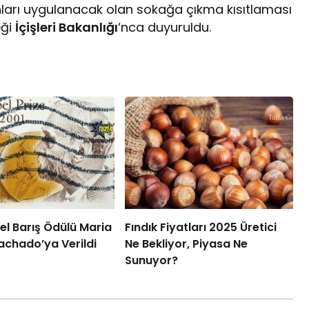
nları uygulanacak olan sokağa çıkma kısıtlaması
eği
İçişleri Bakanlığı
‘nca duyuruldu.
l Barış Ödülü Maria
Fındık Fiyatları 2025 Üretici
achado’ya Verildi
Ne Bekliyor, Piyasa Ne
Sunuyor?