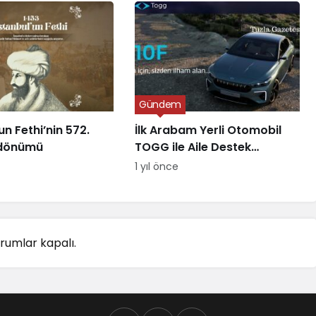
Gündem
un Fethi’nin 572.
İlk Arabam Yerli Otomobil
l dönümü
TOGG ile Aile Destek
Programı
1 yıl önce
rumlar kapalı.