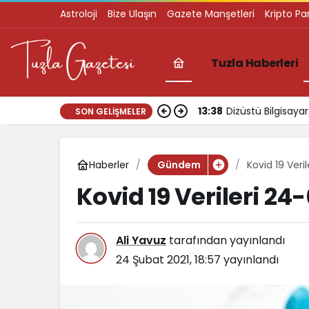
Astroloji
Bize Ulaşın
Gazete Manşetleri
Kripto Pa
Tuzla Haberleri
13:38
Dizüstü Bilgisay
SON GELIŞMELER
Haberler
Kovid 19 Veri
Gündem
Kovid 19 Verileri 24
Ali Yavuz
tarafından yayınlandı
24 Şubat 2021, 18:57
yayınlandı