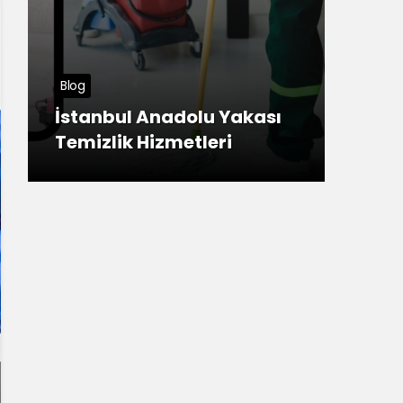
Tuzla Haberleri
Meşhur Sivas Köftesi
dolu Yakası
Anadolu Yakası’nda
etleri
nerede yenir?