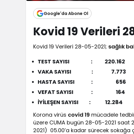
Google'da Abone Ol
Kovid 19 Verileri 
Kovid 19 Verileri 28-05-2021;
sağlık ba
TEST SAYISI : 220.162
VAKA SAYISI : 7.773
HASTA SAYISI : 656
VEFAT SAYISI :
164
İYİLEŞEN SAYISI : 12.284
Korona virüs
covid 19
mücadele tedbi
üzere CUMA bugün 28-05-2021 saat 21:
2021) 05.00’a kadar sürecek sokağa 