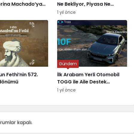
orina Machado’ya
Ne Bekliyor, Piyasa Ne
Sunuyor?
e
1 yıl önce
Gündem
un Fethi’nin 572.
İlk Arabam Yerli Otomobil
l dönümü
TOGG ile Aile Destek
Programı
1 yıl önce
rumlar kapalı.