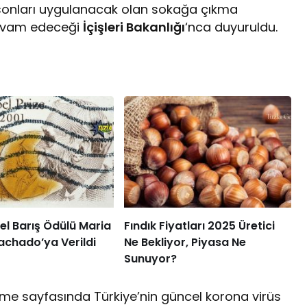
 sonları uygulanacak olan sokağa çıkma
 devam edeceği
İçişleri Bakanlığı
‘nca duyuruldu.
l Barış Ödülü Maria
Fındık Fiyatları 2025 Üretici
achado’ya Verildi
Ne Bekliyor, Piyasa Ne
Sunuyor?
irme sayfasında Türkiye’nin güncel korona virüs