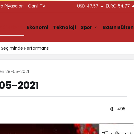
ra Piyasaları
Canlı TV
USD
47,57
EURO
54,77
Gündem
Ekonomi
Teknoloji
Spor
Basın Bülten
ar Seçiminde Performans
leri 28-05-2021
-05-2021
495