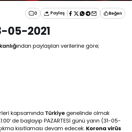
Paylaş
0
Beğen
28-05-2021
kanlığı
ndan paylaşılan verilerine göre;
rleri kapsamında
Türkiye
genelinde olmak
00′ de başlayıp PAZARTESİ günü yarın (31-05-
çıkma kısıtlaması devam edecek.
Korona virüs