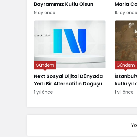
Bayramımız Kutlu Olsun
Maria C
Verildi
9 ay önce
10 ay önc
Gündem
Gündem
Next Sosyal Dijital Dünyada
İstanbul’
Yerli Bir Alternatifin Doğuşu
kutlu yı
1 yıl önce
1 yıl önce
Yo