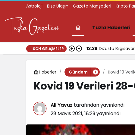
Astroloji
Bize Ulaşın
Gazete Manşetleri
Kripto Pa
Tuzla Haberleri
13:38
Dizüstü Bilgisay
SON GELIŞMELER
Haberler
Kovid 19 Veri
Gündem
Kovid 19 Verileri 28
Ali Yavuz
tarafından yayınlandı
28 Mayıs 2021, 18:29
yayınlandı