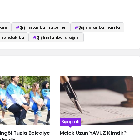
kanı
#
Şişli istanbul haberler
#
Şişli istanbul harita
ul sondakika
#
Şişli istanbul ulaşım
Biyografi
Bingöl Tuzla Belediye
Melek Uzun YAVUZ Kimdir?