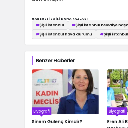
HABERLE ILGILI DAHA FAZLASI
#
Şişli istanbul
#
Şişli istanbul belediye baş
#
Şişli istanbul hava durumu
#
Şişli istanb
Benzer Haberler
Biyografi
Biyografi
Sinem Gülenç Kimdir?
Eren Ali 