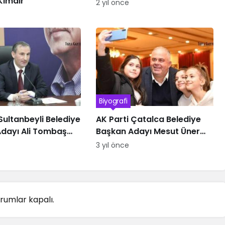
Kimdir
2 yıl önce
Biyografi
Sultanbeyli Belediye
AK Parti Çatalca Belediye
dayı Ali Tombaş
Başkan Adayı Mesut Üner
kimdir
3 yıl önce
rumlar kapalı.