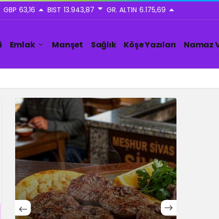
GBP
63,16
BIST
13.943,87
GR. ALTIN
6.175,69
i
Emlak
Manşet
Sağlık
Köşe Yazıları
Namaz V