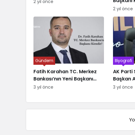
Başkanı 
2 yıl önce
2 yıl önce
Gündem
Biyografi
Fatih Karahan TC. Merkez
AK Parti 
Bankası’nın Yeni Başkanı
Başkan A
Kimdir
Kimdir
3 yıl önce
3 yıl önce
Yo