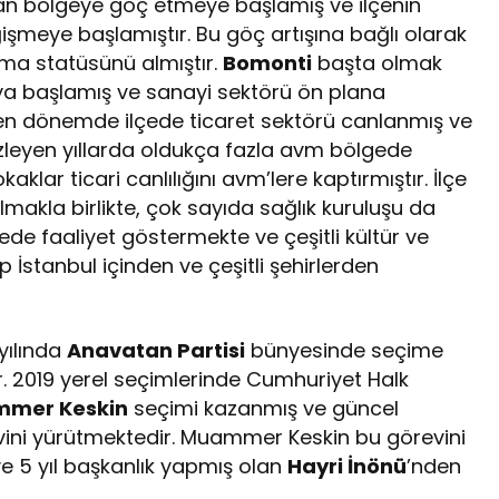
n bölgeye göç etmeye başlamış ve ilçenin
işmeye başlamıştır. Bu göç artışına bağlı olarak
lma statüsünü almıştır.
Bomonti
başta olmak
maya başlamış ve sanayi sektörü ön plana
zleyen dönemde ilçede ticaret sektörü canlanmış ve
e izleyen yıllarda oldukça fazla avm bölgede
lar ticari canlılığını avm’lere kaptırmıştır. İlçe
makla birlikte, çok sayıda sağlık kuruluşu da
çede faaliyet göstermekte ve çeşitli kültür ve
p İstanbul içinden ve çeşitli şehirlerden
 yılında
Anavatan Partisi
bünyesinde seçime
 2019 yerel seçimlerinde Cumhuriyet Halk
mer Keskin
seçimi kazanmış ve güncel
ini yürütmektedir. Muammer Keskin bu görevini
e 5 yıl başkanlık yapmış olan
Hayri İnönü
’nden