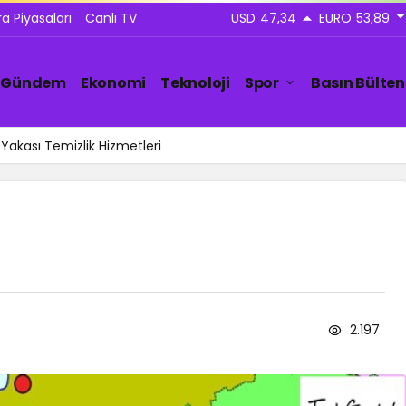
ra Piyasaları
Canlı TV
USD
47,34
EURO
53,89
Gündem
Ekonomi
Teknoloji
Spor
Basın Bülten
Yakası Temizlik Hizmetleri
2.197