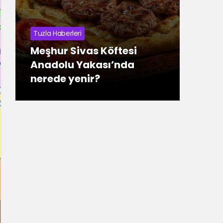
Tuzla Haberleri
Meşhur Sivas Köftesi
Tuzla
Anadolu Yakası’nda
nerede yenir?
En U