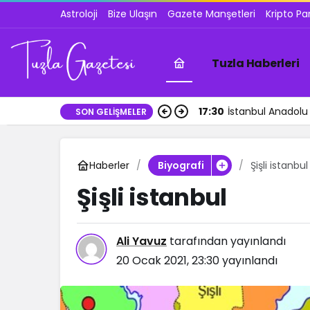
Astroloji
Bize Ulaşın
Gazete Manşetleri
Kripto Pa
Tuzla Haberleri
17:30
İstanbul Anadolu 
SON GELIŞMELER
Haberler
Şişli istanbul
Biyografi
Şişli istanbul
Ali Yavuz
tarafından yayınlandı
20 Ocak 2021, 23:30
yayınlandı