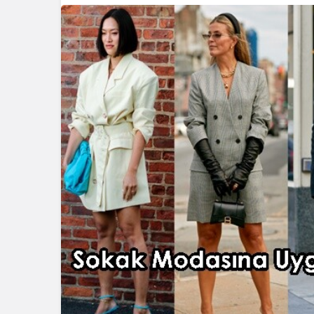
Blog
Dizüstü Bilgisaya
Seçiminde Perfo