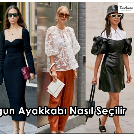
Blog
r
İstanbul Anadolu Yakası
rmans
Temizlik Hizmetleri