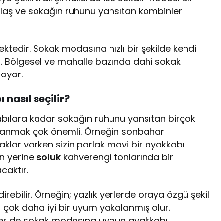
aş ve sokağın ruhunu yansıtan kombinler
tedir. Sokak modasına hızlı bir şekilde kendi
. Bölgesel ve mahalle bazında dahi sokak
koyar.
asıl seçilir?
bılara kadar sokağın ruhunu yansıtan birçok
llanmak çok önemli. Örneğin sonbahar
lar varken sizin parlak mavi bir ayakkabı
n yerine
soluk
kahverengi tonlarında bir
caktır.
direbilir. Örneğin; yazlık yerlerde oraya özgü şekil
a çok daha iyi bir uyum yakalanmış olur.
kler de sokak modasına uygun ayakkabı