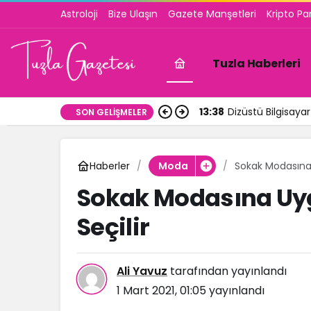
Astroloji
Bize Ulaşın
Gazete Manşetleri
Kripto Pa
Tuzla Haberleri
13:38
Dizüstü Bilgisay
SON GELIŞMELER
Haberler
Sokak Modasına 
Moda
Sokak Modasına Uy
Seçilir
Ali Yavuz
tarafından yayınlandı
1 Mart 2021, 01:05
yayınlandı