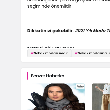
seçiminde önemlidir.
Dikkatinizi çekebilir
;
2021 Yılı Moda T
HABERLE ILGILI DAHA FAZLASI
#
Sokak modası nedir
#
Sokak modasına uy
Benzer Haberler