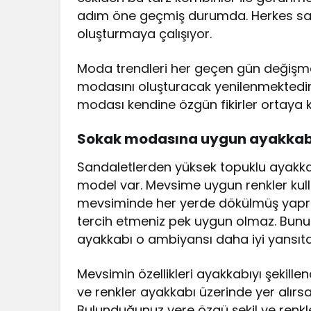
adım öne geçmiş durumda. Herkes sal
oluşturmaya çalışıyor.
Moda trendleri her geçen gün değişmek
modasını oluşturacak yenilenmektedir
modası kendine özgün fikirler ortaya 
Sokak modasına uygun ayakkabı n
Sandaletlerden yüksek topuklu ayakka
model var. Mevsime uygun renkler ku
mevsiminde her yerde dökülmüş yaprak
tercih etmeniz pek uygun olmaz. Bunu
ayakkabı o ambiyansı daha iyi yansıta
Mevsimin özellikleri ayakkabıyı şekillen
ve renkler ayakkabı üzerinde yer alırs
Bulunduğunuz yere özgü şekil ve ren