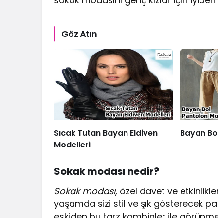
sokak modasını genç kızlar için iyiden 
Göz Atın
Sıcak Tutan Bayan Eldiven
Bayan Bol
Modelleri
Sokak modası nedir?
Sokak modası
, özel davet ve etkinlik
yaşamda sizi stil ve şık gösterecek pa
eskiden bu tarz kombinler ile görünme