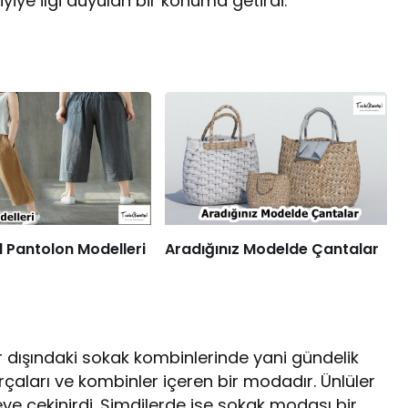
iyiye ilgi duyulan bir konuma getirdi.
 Pantolon Modelleri
Aradığınız Modelde Çantalar
ler dışındaki sokak kombinlerinde yani gündelik
rçaları ve kombinler içeren bir modadır. Ünlüler
ye çekinirdi. Şimdilerde ise sokak modası bir