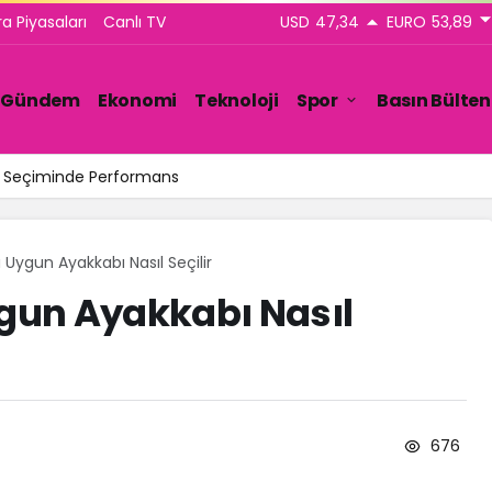
ra Piyasaları
Canlı TV
USD
47,34
EURO
53,89
Gündem
Ekonomi
Teknoloji
Spor
Basın Bülten
ar Seçiminde Performans
Uygun Ayakkabı Nasıl Seçilir
gun Ayakkabı Nasıl
676