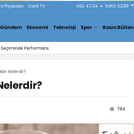
ra Piyasaları
Canlı TV
USD
47,34
EURO
53,89
Gündem
Ekonomi
Teknoloji
Spor
Basın Bülten
ar Seçiminde Performans
arı Nelerdir?
elerdir?
784