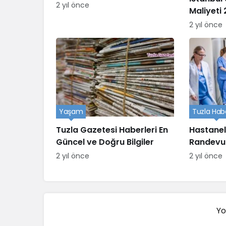
2 yıl önce
Maliyeti
2 yıl önce
Yaşam
Tuzla Habe
Tuzla Gazetesi Haberleri En
Hastanel
Güncel ve Doğru Bilgiler
Randevu
Nasıl Ran
2 yıl önce
2 yıl önce
Yo