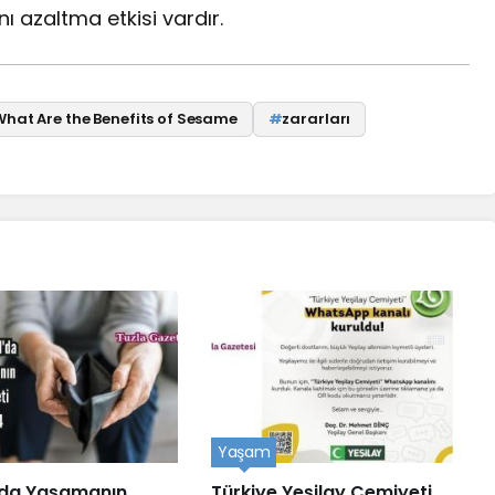
 azaltma etkisi vardır.
What Are the Benefits of Sesame
#
zararları
Yaşam
’da Yaşamanın
Türkiye Yeşilay Cemiyeti