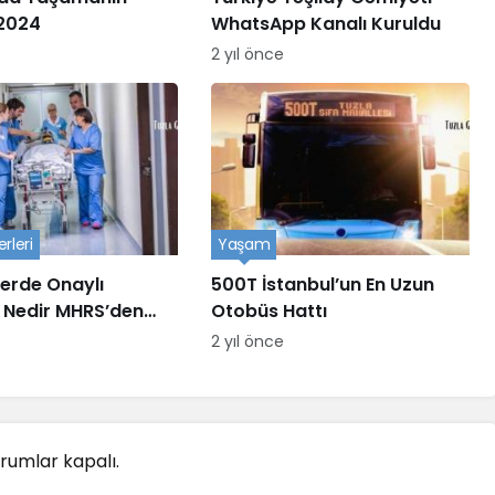
 2024
WhatsApp Kanalı Kuruldu
2 yıl önce
rleri
Yaşam
erde Onaylı
500T İstanbul’un En Uzun
 Nedir MHRS’den
Otobüs Hattı
devu Alınır?
2 yıl önce
rumlar kapalı.