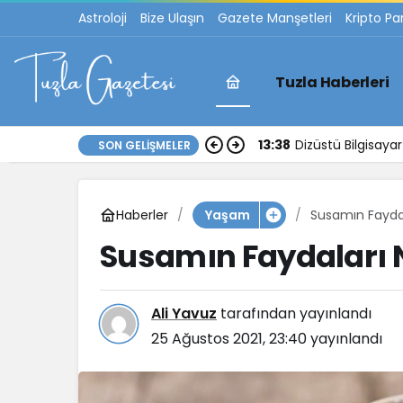
Astroloji
Bize Ulaşın
Gazete Manşetleri
Kripto Pa
Tuzla Haberleri
13:38
Dizüstü Bilgisay
SON GELIŞMELER
Haberler
Susamın Faydal
Yaşam
Susamın Faydaları N
Ali Yavuz
tarafından yayınlandı
25 Ağustos 2021, 23:40
yayınlandı