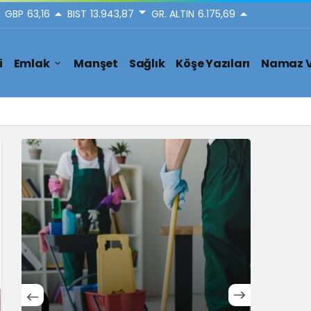
GBP
63,16
BIST
13.943,87
GR. ALTIN
6.175,69
i
Emlak
Manşet
Sağlık
Köşe Yazıları
Namaz V