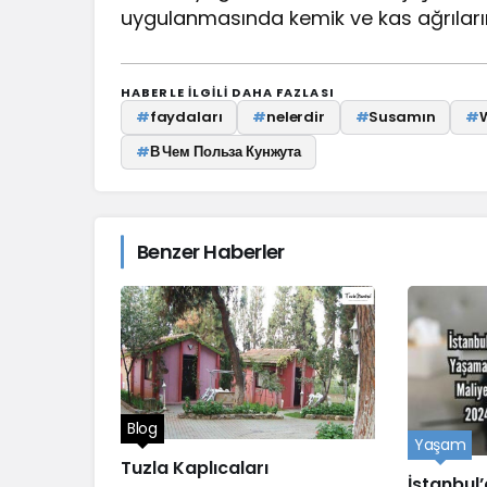
uygulanmasında kemik ve kas ağrılarını
HABERLE ILGILI DAHA FAZLASI
#
faydaları
#
nelerdir
#
Susamın
#
#
В Чем Польза Кунжута
Benzer Haberler
Blog
Yaşam
Tuzla Kaplıcaları
İstanbul