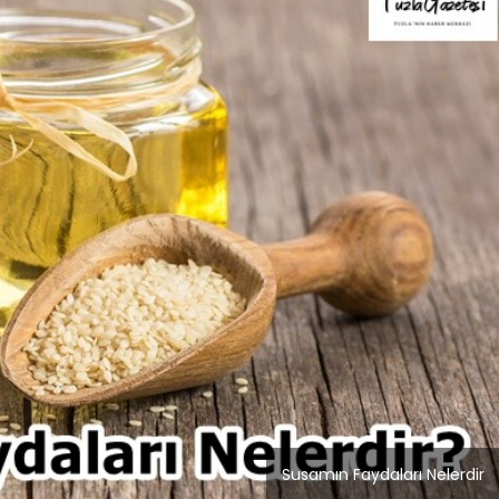
Blog
r
İstanbul Anadolu Yakası
rmans
Temizlik Hizmetleri
Susamın Faydaları Nelerdir