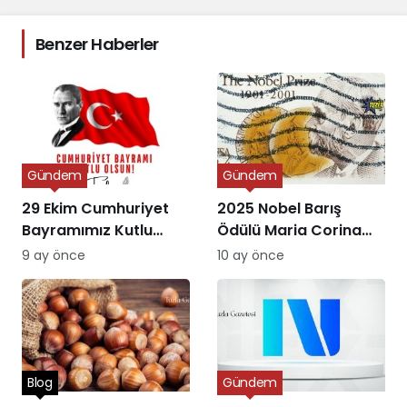
Benzer Haberler
Gündem
Gündem
29 Ekim Cumhuriyet
2025 Nobel Barış
Bayramımız Kutlu
Ödülü Maria Corina
Olsun
Machado’ya Verildi
9 ay önce
10 ay önce
Blog
Gündem