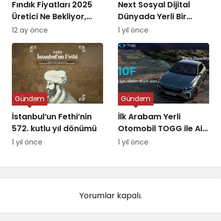
Fındık Fiyatları 2025
Next Sosyal Dijital
Üretici Ne Bekliyor,
Dünyada Yerli Bir
Piyasa Ne Sunuyor?
Alternatifin Doğuşu
12 ay önce
1 yıl önce
Gündem
Gündem
İstanbul’un Fethi’nin
İlk Arabam Yerli
572. kutlu yıl dönümü
Otomobil TOGG ile Aile
Destek Programı
1 yıl önce
1 yıl önce
Yorumlar kapalı.