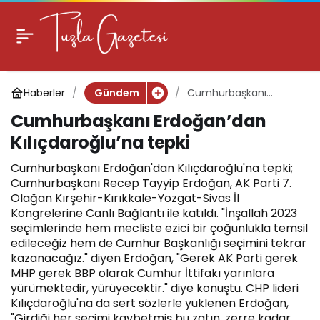
Cumhurbaşkanı
0
Erdoğan’dan
Haberler
Cumhurbaşkanı
Gündem
Kılıçdaroğlu’na tepki
Erdoğan’dan
Cumhurbaşkanı Erdoğan’dan
Kılıçdaroğlu’na tepki
Kılıçdaroğlu’na tepki
Cumhurbaşkanı Erdoğan'dan Kılıçdaroğlu'na tepki;
Cumhurbaşkanı Recep Tayyip Erdoğan, AK Parti 7.
Olağan Kırşehir-Kırıkkale-Yozgat-Sivas İl
Kongrelerine Canlı Bağlantı ile katıldı. "İnşallah 2023
seçimlerinde hem mecliste ezici bir çoğunlukla temsil
edileceğiz hem de Cumhur Başkanlığı seçimini tekrar
kazanacağız." diyen Erdoğan, "Gerek AK Parti gerek
MHP gerek BBP olarak Cumhur İttifakı yarınlara
yürümektedir, yürüyecektir." diye konuştu. CHP lideri
Kılıçdaroğlu'na da sert sözlerle yüklenen Erdoğan,
"Girdiği her seçimi kaybetmiş bu zatın, zerre kadar