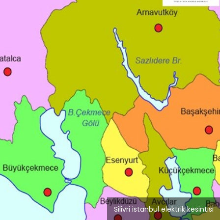
Blog
r
İstanbul Anadolu Yakası
rmans
Temizlik Hizmetleri
Silivri istanbul elektrik kesintisi