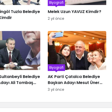
Biyografi
Bingöl Tuzla Belediye
Melek Uzun YAVUZ Kimdir?
Kimdir
2 yıl önce
Biyografi
Sultanbeyli Belediye
AK Parti Çatalca Belediye
dayı Ali Tombaş
Başkan Adayı Mesut Üner
kimdir
3 yıl önce