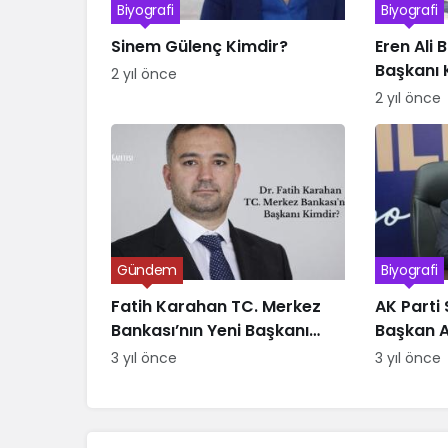
Biyografi
Biyografi
Sinem Gülenç Kimdir?
Eren Ali 
Başkanı 
2 yıl önce
2 yıl önce
Gündem
Biyografi
Fatih Karahan TC. Merkez
AK Parti 
Bankası’nın Yeni Başkanı
Başkan A
Kimdir
Kimdir
3 yıl önce
3 yıl önce