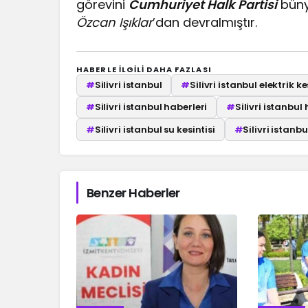
görevini
Cumhuriyet Halk Partisi
bün
Özcan Işıklar
’dan devralmıştır.
HABERLE ILGILI DAHA FAZLASI
#
Silivri istanbul
#
Silivri istanbul elektrik ke
#
Silivri istanbul haberleri
#
Silivri istanbul
#
Silivri istanbul su kesintisi
#
Silivri istanb
Benzer Haberler