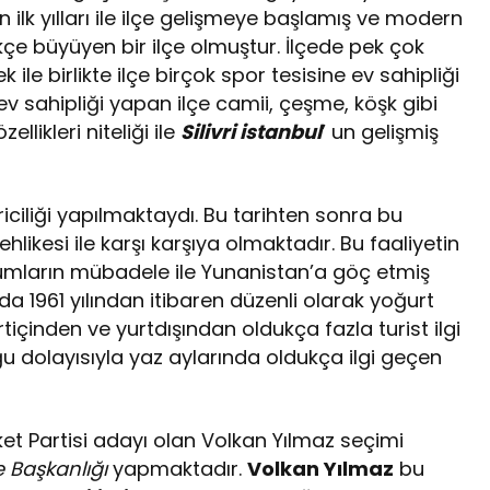
n ilk yılları ile ilçe gelişmeye başlamış ve modern
ittikçe büyüyen bir ilçe olmuştur. İlçede pek çok
ile birlikte ilçe birçok spor tesisine ev sahipliği
v sahipliği yapan ilçe camii, çeşme, köşk gibi
llikleri niteliği ile
Silivri istanbul
’ un gelişmiş
iriciliği yapılmaktaydı. Bu tarihten sonra bu
likesi ile karşı karşıya olmaktadır. Bu faaliyetin
rumların mübadele ile Yunanistan’a göç etmiş
nda 1961 yılından itibaren düzenli olarak yoğurt
rtiçinden ve yurtdışından oldukça fazla turist ilgi
ğu dolayısıyla yaz aylarında oldukça ilgi geçen
ket Partisi adayı olan Volkan Yılmaz seçimi
 Başkanlığı
yapmaktadır.
Volkan Yılmaz
bu