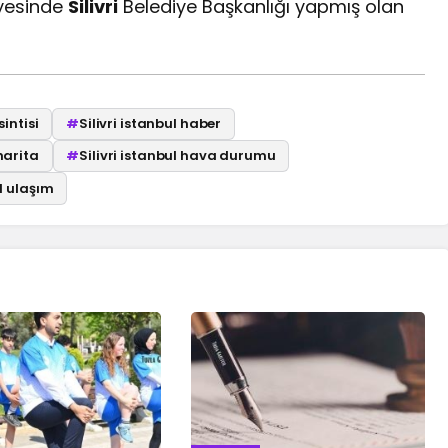
yesinde
Silivri
Belediye Başkanlığı yapmış olan
sintisi
#
Silivri istanbul haber
 harita
#
Silivri istanbul hava durumu
ul ulaşım