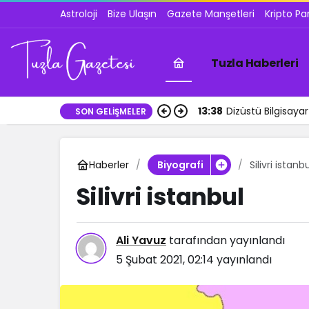
Astroloji
Bize Ulaşın
Gazete Manşetleri
Kripto Pa
Tuzla Haberleri
13:38
Dizüstü Bilgisay
SON GELIŞMELER
Haberler
Silivri istanb
Biyografi
Silivri istanbul
Ali Yavuz
tarafından yayınlandı
5 Şubat 2021, 02:14
yayınlandı