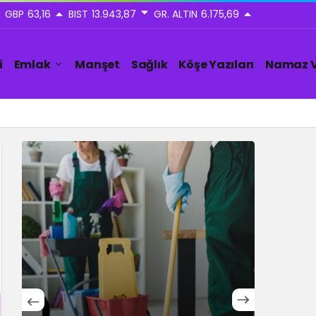
GBP
63,16
BIST
13.943,87
GR. ALTIN
6.175,69
i
Emlak
Manşet
Sağlık
Köşe Yazıları
Namaz V