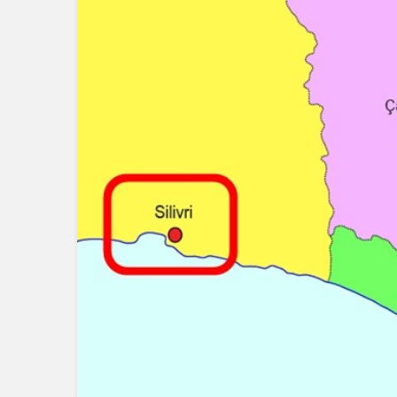
Blog
Dizüstü Bilgisaya
Seçiminde Perfo