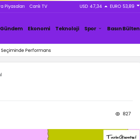
ra Piyasaları
Canlı TV
USD
47,34
EURO
53,89
Gündem
Ekonomi
Teknoloji
Spor
Basın Bülten
ar Seçiminde Performans
ul
827